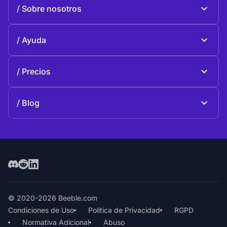
Beeble Mail
Sobre nosotros
Beeble Drive
Sobre Beeble
Ayuda
Misión
Preguntas generales
Historia
Precios
Donar
Planes y precios
Contactos
Blog
Blog
© 2020-2026 Beeble.com
Condiciones de Uso
Política de Privacidad
RGPD
Normativa Adicional
Abuso