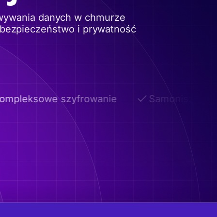
owywania danych w chmurze
 bezpieczeństwo i prywatność
pleksowe szyfrowanie
Samoniszczące s