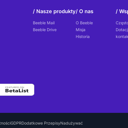
Nasze produkty
O nas
Wsp
Beeble Mail
O Beeble
Częst
Beeble Drive
Misja
Dotacj
Historia
kontak
tności
GDPR
Dodatkowe Przepisy
Nadużywać