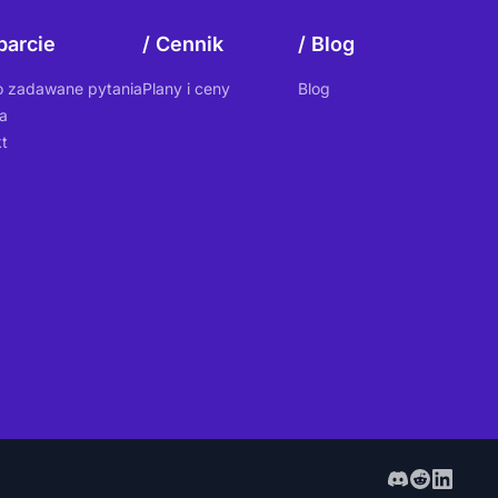
arcie
Cennik
Blog
o zadawane pytania
Plany i ceny
Blog
a
t