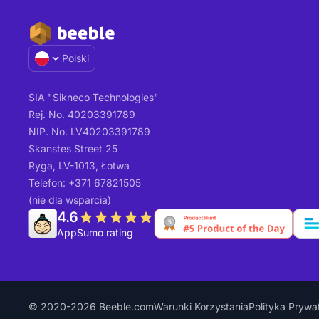
Polski
SIA "Sikneco Technologies"
Rej. No. 40203391789
NIP. No. LV40203391789
Skanstes Street 25
Ryga, LV-1013, Łotwa
Telefon: +371 67821505
(nie dla wsparcia)
4.6
AppSumo rating
© 2020-2026 Beeble.com
Warunki Korzystania
Polityka Prywa