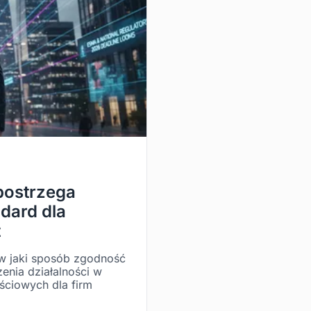
postrzega
dard dla
t
 w jaki sposób zgodność
nia działalności w
ściowych dla firm