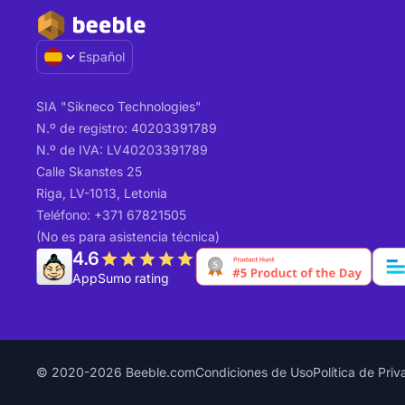
Español
SIA "Sikneco Technologies"
N.º de registro: 40203391789
N.º de IVA: LV40203391789
Calle Skanstes 25
Riga, LV-1013, Letonia
Teléfono: +371 67821505
(No es para asistencia técnica)
4.6
AppSumo rating
© 2020-2026 Beeble.com
Condiciones de Uso
Política de Pri