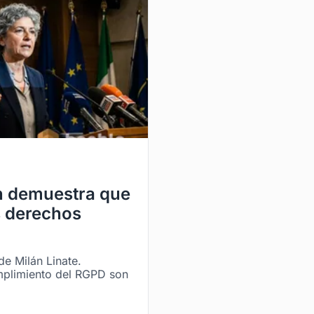
án demuestra que
s derechos
de Milán Linate.
mplimiento del RGPD son