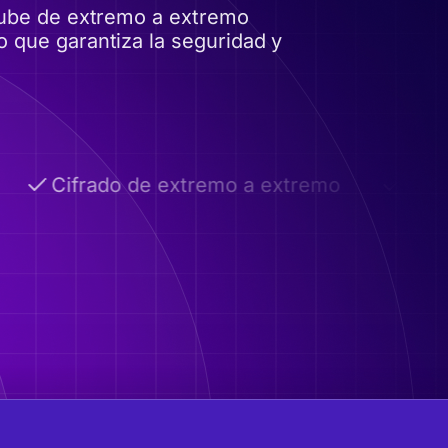
nube de extremo a extremo
 que garantiza la seguridad y
Cifrado de extremo a extremo
Autode