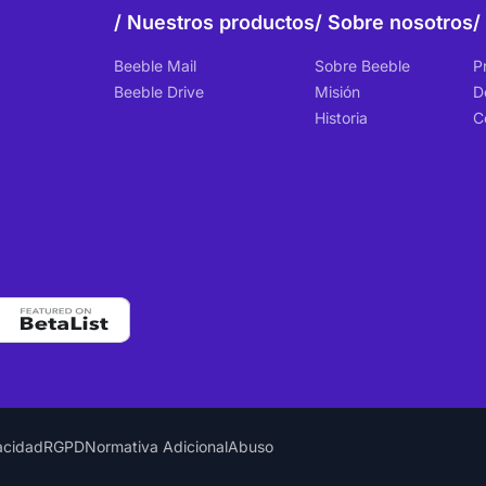
Nuestros productos
Sobre nosotros
Beeble Mail
Sobre Beeble
P
Beeble Drive
Misión
D
Historia
C
vacidad
RGPD
Normativa Adicional
Abuso