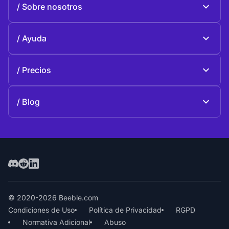
Sobre nosotros
Beeble Drive
Sobre Beeble
Ayuda
Misión
Preguntas generales
Historia
Precios
Donar
Planes y precios
Contactos
Blog
Blog
© 2020-2026 Beeble.com
Condiciones de Uso
Política de Privacidad
RGPD
Normativa Adicional
Abuso