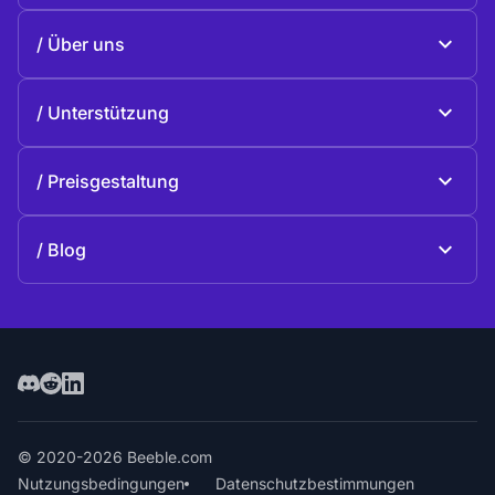
Beeble Mail
Über uns
Beeble Drive
Über Beeble
Unterstützung
Mission
Allgemeine Fragen
Geschichte
Preisgestaltung
Spenden
Pläne und Preise
Kontakte
Blog
Blog
© 2020-2026 Beeble.com
Nutzungsbedingungen
Datenschutzbestimmungen