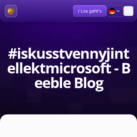
/ Los geht's
#iskusstvennyjint
ellektmicrosoft - B
eeble Blog