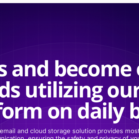
us and become 
s utilizing ou
form on daily b
email and cloud storage solution provides mos
ication, ensuring the safety and privacy of you