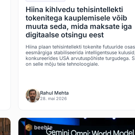
Hiina kihlvedu tehisintellekti
tokenitega kauplemisele võib
muuta seda, mida maksate iga
digitaalse otsingu eest
Hiina plaan tehisintellekti tokenite futuuride osas
eesmärgiga stabiliseerida intelligentsuse kulusid
konkureerides USA arvutuspõhiste turgudega. S
on selle mõju teie tehnoloogiale.
Rahul Mehta
28. mai 2026