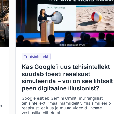
Tehisintellekt
Kas Google’i uus tehisintellekt
l
suudab tõesti reaalsust
simuleerida – või on see lihtsalt
peen digitaalne illusionist?
Google esitleb Gemini Omnit, murrangulist
tehisintellekti "maailmamudelit", mis simuleerib
ab
reaalsust, et luua ja muuta videoid lihtsate
vestluslike viibete abil.