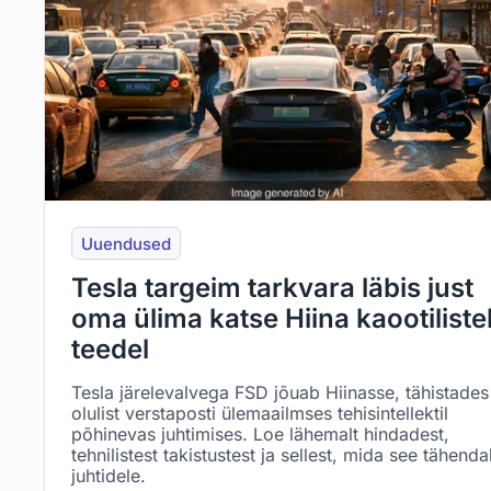
Uuendused
Tesla targeim tarkvara läbis just
oma ülima katse Hiina kaootiliste
teedel
Tesla järelevalvega FSD jõuab Hiinasse, tähistades
olulist verstaposti ülemaailmses tehisintellektil
põhinevas juhtimises. Loe lähemalt hindadest,
tehnilistest takistustest ja sellest, mida see tähend
juhtidele.