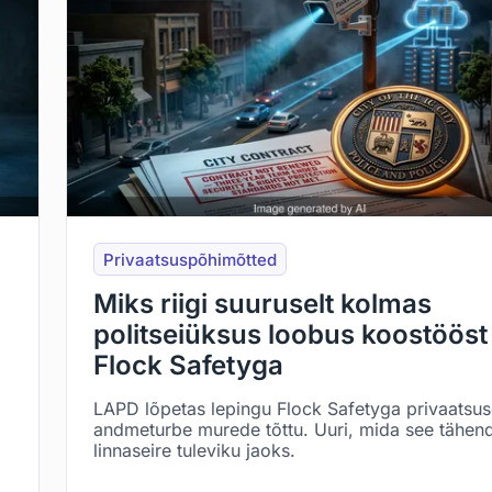
Privaatsuspõhimõtted
Miks riigi suuruselt kolmas
politseiüksus loobus koostööst
Flock Safetyga
LAPD lõpetas lepingu Flock Safetyga privaatsus
andmeturbe murede tõttu. Uuri, mida see tähen
linnaseire tuleviku jaoks.