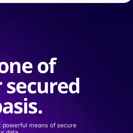
one of
r secured
asis.
t powerful means of secure
r data.