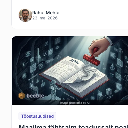
Rahul Mehta
23. mai 2026
Tööstusuudised
Maailma tähtsaim teadussait pea