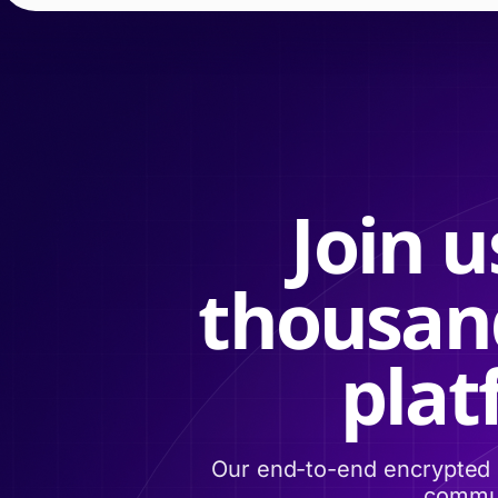
Join 
thousand
plat
Our end-to-end encrypted 
commun