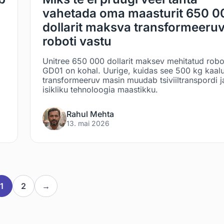
vahetada oma maasturit 650 0
dollarit maksva transformeeru
roboti vastu
Unitree 650 000 dollarit maksev mehitatud robo
GD01 on kohal. Uurige, kuidas see 500 kg kaal
transformeeruv masin muudab tsiviiltranspordi j
isikliku tehnoloogia maastikku.
Rahul Mehta
13. mai 2026
1
2
→