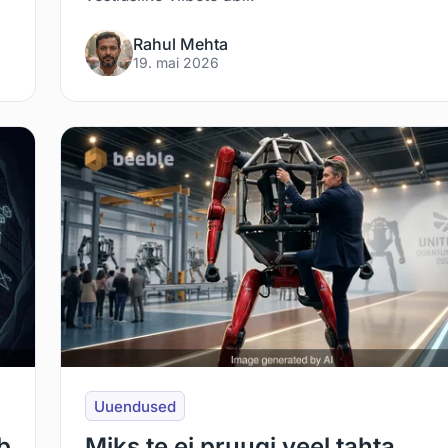
Rahul Mehta
19. mai 2026
Uuendused
b
Miks te ei pruugi veel tahta