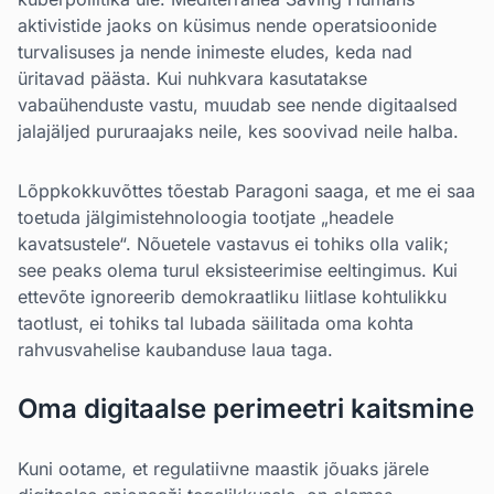
aktivistide jaoks on küsimus nende operatsioonide
turvalisuses ja nende inimeste eludes, keda nad
üritavad päästa. Kui nuhkvara kasutatakse
vabaühenduste vastu, muudab see nende digitaalsed
jalajäljed pururaajaks neile, kes soovivad neile halba.
Lõppkokkuvõttes tõestab Paragoni saaga, et me ei saa
toetuda jälgimistehnoloogia tootjate „headele
kavatsustele“. Nõuetele vastavus ei tohiks olla valik;
see peaks olema turul eksisteerimise eeltingimus. Kui
ettevõte ignoreerib demokraatliku liitlase kohtulikku
taotlust, ei tohiks tal lubada säilitada oma kohta
rahvusvahelise kaubanduse laua taga.
Oma digitaalse perimeetri kaitsmine
Kuni ootame, et regulatiivne maastik jõuaks järele