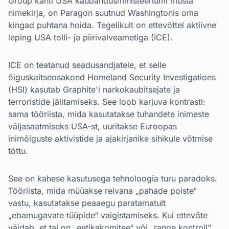
Group kanti USA kaubandusministeeriumi musta
nimekirja, on Paragon suutnud Washingtonis oma
kingad puhtana hoida. Tegelikult on ettevõttel aktiivne
leping USA tolli- ja piirivalveametiga (ICE).
ICE on teatanud seadusandjatele, et selle
õiguskaitseosakond Homeland Security Investigations
(HSI) kasutab Graphite'i narkokaubitsejate ja
terroristide jälitamiseks. See loob karjuva kontrasti:
sama tööriista, mida kasutatakse tuhandete inimeste
väljasaatmiseks USA-st, uuritakse Euroopas
inimõiguste aktivistide ja ajakirjanike sihikule võtmise
tõttu.
See on kahese kasutusega tehnoloogia turu paradoks.
Tööriista, mida müüakse relvana „pahade poiste“
vastu, kasutatakse peaaegu paratamatult
„ebamugavate tüüpide“ vaigistamiseks. Kui ettevõte
väidab, et tal on „eetikakomitee“ või „range kontroll“,