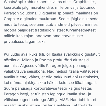
WhatsAppi kohtuekspertiis viitas otse „Graphite'ile“,
keerukale jälgimisvahendile, mille on välja töötanud
Paragon Solutions. Digitaalse spionaaži maailmas on
Graphite digitaalne muukraud. See ei jälgi ainult seda,
mida te teete; see ammutab andmeid pilvest, minnes
mööda paljudest traditsioonilistest turvameetmetest,
millele kasutajad loodavad oma eravestluste
privaatsuse tagamiseks.
Kui uudis avalikuks tuli, oli Itaalia avalikkus õigustatult
nördinud. Milano ja Rooma prokurörid alustasid
uurimist. Alguses võttis Paragon julge, peaaegu
väljakutsuva seisukoha. Nad heitsid Itaalia valitsusele
avalikult ette, väites, et olid pakkunud abi uurimiseks,
kui mõnda ajakirjanikku häkiti, kuid see lükati tagasi.
Suure panusega korporatiivse teatri käigus teatas
Paragon isegi, et tühistab lepingud Itaalia sise- ja
välisluureagentuuridega AISI ja AISE. Nad tahtsid, et
maailm usuks, et nad on liiga eetilised, et töötada