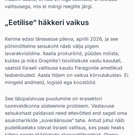
valitsusega, mis ei mängi reeglite järgi.
„Eetilise“ häkkeri vaikus
Kerime edasi tänasesse päeva, aprilli 2026, ja see
põhimõtteline seisukoht näeb välja pigem
lavarekvisiidina. Itaalia prokurörid, püüdes mõista,
kuidas ja miks Graphite'i tsiviilisikute vastu kasutati,
saatsid Iisraeli valitsuse kaudu Paragonile ametlikud
teabenõuded. Aasta hiljem on vaikus kõrvulukustav. Ei
mingeid andmeid, logisid ega koostööd.
See läbipaistvuse puudumine on erasektori
luurevaldkonna süsteemne probleem. Vastavuse
seisukohast peidavad need ettevõtted end sageli oma
asukohariikide „suveräänsuse“ taha. Antud juhul näib
pudelikaelaks olevat Iisraeli valitsus, kes peab heaks
kiitma nende tööriistade ekspordilitsentsid. Oleme