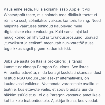
Kaua enne seda, kui ajakirjanik saab Apple'ilt või
WhatsAppilt teate, mis hoiatab teda riiklikult toetatud
rünnaku eest, sõlmitakse vaikses kontoris tehing. Need
miljonite väärtuses tehingud kauplevad meie
digitaalsete elude valuutaga. Kuid samal ajal kui
müügikõned on lihvitud ja turundusbrošüürid lubavad
„turvalisust ja eetikat“, meenutab nuhkvaratööstuse
tegelikkus sageli pigem kadumistrikki.
Juba üle aasta on Itaalia prokurörid jälitanud
kummitust nimega Paragon Solutions. See Iisraeli-
Ameerika ettevõte, mida kunagi kuulutati skandaalidest
räsitud NSO Groupi „õiglaseks“ alternatiiviks, on
kuuldavasti vaikinud. Vaatamata varasemale avalikule
teatrile, kus ettevõte väitis, et soovib aidata uurida
häkkimissüüdistusi, ei ole Paragon vastanud ametlikele
kohtulikele teabenõuetele. Ajakirjanikuna, kes veedab