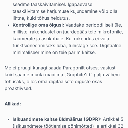
seadme taaskäivitamisel. Igapäevase
taaskäivitamise harjumuse kujundamine võib olla
lihtne, kuid tõhus heidutus.
Kontrollige oma õigusi:
Vaadake perioodiliselt üle,
millistel rakendustel on juurdepääs teie mikrofonile,
kaamerale ja asukohale. Kui rakendus ei vaja
funktsioneerimiseks luba, tühistage see. Digitaalne
minimaliseerimine on teie parim kaitse.
Me ei pruugi kunagi saada Paragonilt otsest vastust,
kuid saame muuta maailma „Graphite'id“ palju vähem
tõhusaks, olles oma digitaalsete õiguste osas
proaktiivsed.
Allikad:
Isikuandmete kaitse üldmäärus (GDPR):
Artikkel 5
(Isikuandmete töötlemise põhimõtted) ja artikkel 32