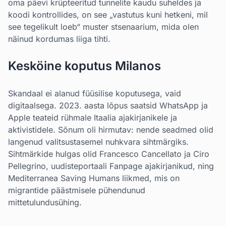
oma päevi krüpteeritud tunnelite kaudu suheldes ja
koodi kontrollides, on see „vastutus kuni hetkeni, mil
see tegelikult loeb“ muster stsenaarium, mida olen
näinud kordumas liiga tihti.
Kesköine koputus Milanos
Skandaal ei alanud füüsilise koputusega, vaid
digitaalsega. 2023. aasta lõpus saatsid WhatsApp ja
Apple teateid rühmale Itaalia ajakirjanikele ja
aktivistidele. Sõnum oli hirmutav: nende seadmed olid
langenud valitsustasemel nuhkvara sihtmärgiks.
Sihtmärkide hulgas olid Francesco Cancellato ja Ciro
Pellegrino, uudisteportaali Fanpage ajakirjanikud, ning
Mediterranea Saving Humans liikmed, mis on
migrantide päästmisele pühendunud
mittetulundusühing.