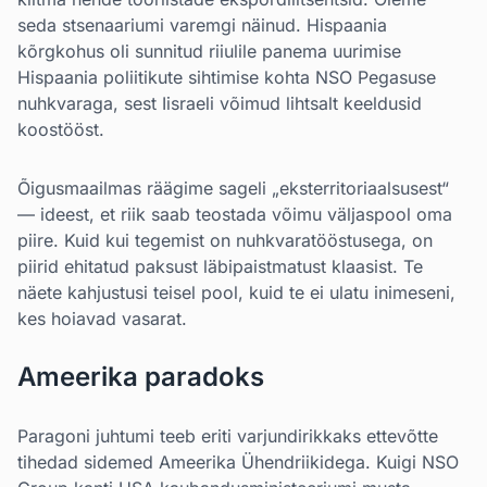
seda stsenaariumi varemgi näinud. Hispaania
kõrgkohus oli sunnitud riiulile panema uurimise
Hispaania poliitikute sihtimise kohta NSO Pegasuse
nuhkvaraga, sest Iisraeli võimud lihtsalt keeldusid
koostööst.
Õigusmaailmas räägime sageli „eksterritoriaalsusest“
— ideest, et riik saab teostada võimu väljaspool oma
piire. Kuid kui tegemist on nuhkvaratööstusega, on
piirid ehitatud paksust läbipaistmatust klaasist. Te
näete kahjustusi teisel pool, kuid te ei ulatu inimeseni,
kes hoiavad vasarat.
Ameerika paradoks
Paragoni juhtumi teeb eriti varjundirikkaks ettevõtte
tihedad sidemed Ameerika Ühendriikidega. Kuigi NSO