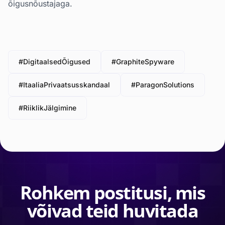
õigusnõustajaga.
#DigitaalsedÕigused
#GraphiteSpyware
#ItaaliaPrivaatsusskandaal
#ParagonSolutions
#RiiklikJälgimine
Rohkem postitusi, mis
võivad teid huvitada