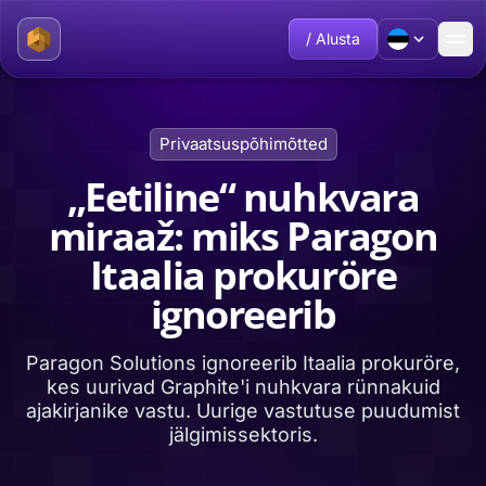
/ Alusta
Privaatsuspõhimõtted
„Eetiline“ nuhkvara
miraaž: miks Paragon
Itaalia prokuröre
ignoreerib
Paragon Solutions ignoreerib Itaalia prokuröre,
kes uurivad Graphite'i nuhkvara rünnakuid
ajakirjanike vastu. Uurige vastutuse puudumist
jälgimissektoris.