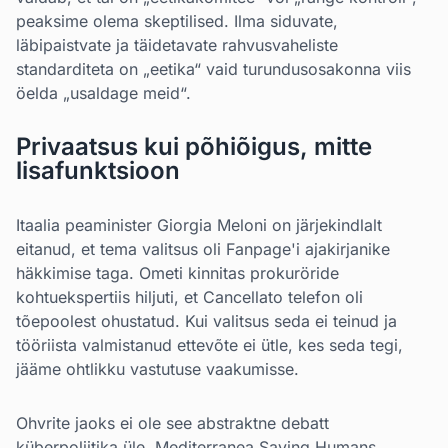
peaksime olema skeptilised. Ilma siduvate,
läbipaistvate ja täidetavate rahvusvaheliste
standarditeta on „eetika“ vaid turundusosakonna viis
öelda „usaldage meid“.
Privaatsus kui põhiõigus, mitte
lisafunktsioon
Itaalia peaminister Giorgia Meloni on järjekindlalt
eitanud, et tema valitsus oli Fanpage'i ajakirjanike
häkkimise taga. Ometi kinnitas prokuröride
kohtuekspertiis hiljuti, et Cancellato telefon oli
tõepoolest ohustatud. Kui valitsus seda ei teinud ja
tööriista valmistanud ettevõte ei ütle, kes seda tegi,
jääme ohtlikku vastutuse vaakumisse.
Ohvrite jaoks ei ole see abstraktne debatt
küberpoliitika üle. Mediterranea Saving Humans