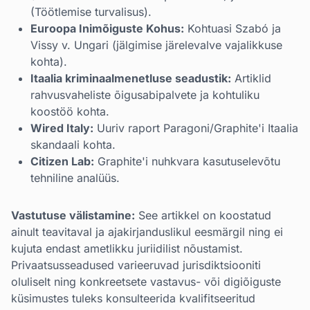
(Töötlemise turvalisus).
Euroopa Inimõiguste Kohus:
Kohtuasi Szabó ja
Vissy v. Ungari (jälgimise järelevalve vajalikkuse
kohta).
Itaalia kriminaalmenetluse seadustik:
Artiklid
rahvusvaheliste õigusabipalvete ja kohtuliku
koostöö kohta.
Wired Italy:
Uuriv raport Paragoni/Graphite'i Itaalia
skandaali kohta.
Citizen Lab:
Graphite'i nuhkvara kasutuselevõtu
tehniline analüüs.
Vastutuse välistamine:
See artikkel on koostatud
ainult teavitaval ja ajakirjanduslikul eesmärgil ning ei
kujuta endast ametlikku juriidilist nõustamist.
Privaatsusseadused varieeruvad jurisdiktsiooniti
oluliselt ning konkreetsete vastavus- või digiõiguste
küsimustes tuleks konsulteerida kvalifitseeritud