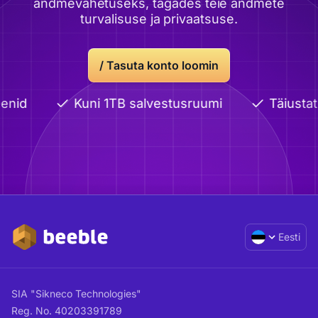
andmevahetuseks, tagades teie andmete
turvalisuse ja privaatsuse.
/
Tasuta konto loomin
enid
Kuni 1TB salvestusruumi
Täiustat
Eesti
SIA "Sikneco Technologies"
Reg. No. 40203391789