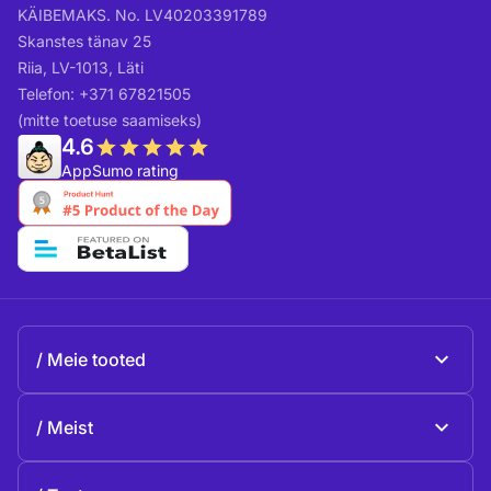
KÄIBEMAKS. No. LV40203391789
Skanstes tänav 25
Riia, LV-1013, Läti
Telefon: +371 67821505
(mitte toetuse saamiseks)
4.6
AppSumo rating
Meie tooted
Beeble Mail
Meist
Beeble Drive
Beeble'i kohta