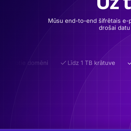
Uz 
Mūsu end-to-end šifrētais e-
drošai datu
elāgotie domēni
Līdz 1 TB krātuve