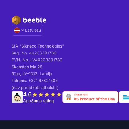
Latviešu
SIA "Sikneco Technologies"
Reg. No. 40203391789
PVN. No. LV40203391789
Skanstes iela 25
Rīga, LV-1013, Latvija
Tālrunis: +371 67821505
(nav paredzēts atbalstīt)
4.6
AppSumo rating