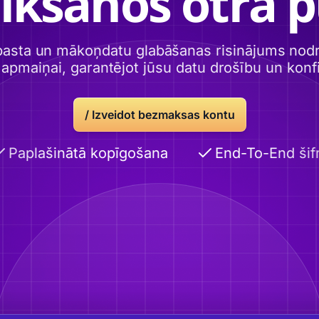
tikšanos otrā p
pasta un mākoņdatu glabāšanas risinājums nodro
 apmaiņai, garantējot jūsu datu drošību un konfid
/
Izveidot bezmaksas kontu
Paplašinātā kopīgošana
End-To-End šifr