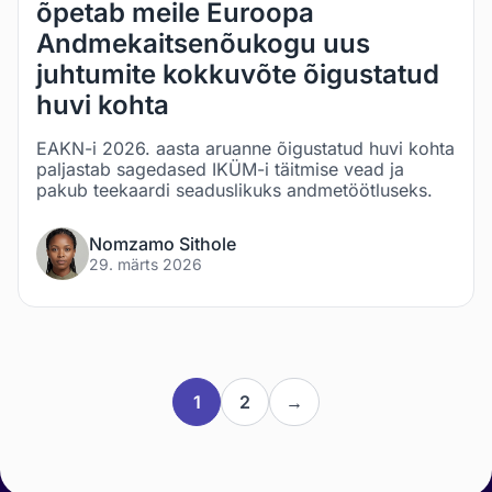
õpetab meile Euroopa
Andmekaitsenõukogu uus
juhtumite kokkuvõte õigustatud
huvi kohta
EAKN-i 2026. aasta aruanne õigustatud huvi kohta
paljastab sagedased IKÜM-i täitmise vead ja
pakub teekaardi seaduslikuks andmetöötluseks.
Nomzamo Sithole
29. märts 2026
1
2
→