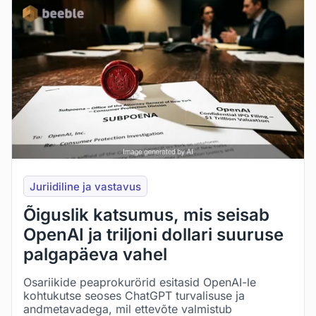
Juriidiline ja vastavus
Õiguslik katsumus, mis seisab
OpenAI ja triljoni dollari suuruse
palgapäeva vahel
Osariikide peaprokurörid esitasid OpenAI-le
kohtukutse seoses ChatGPT turvalisuse ja
andmetavadega, mil ettevõte valmistub