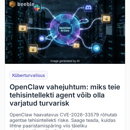
Küberturvalisus
OpenClaw vahejuhtum: miks teie
tehisintellekti agent võib olla
varjatud turvarisk
OpenClaw haavatavus CVE-2026-33579 rõhutab
agentse tehisintellekti riske. Saage teada, kuidas
lihtne paaristamispäring viis täieliku