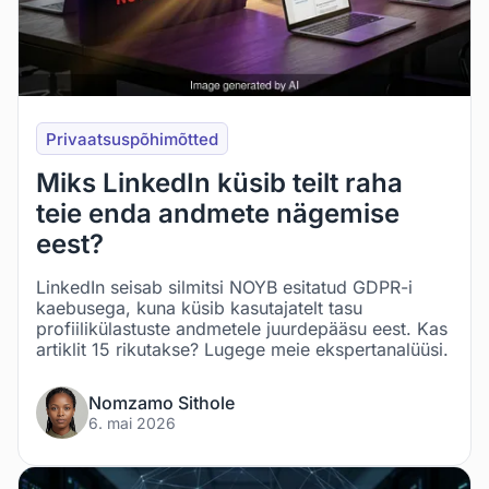
Privaatsuspõhimõtted
Miks LinkedIn küsib teilt raha
teie enda andmete nägemise
eest?
LinkedIn seisab silmitsi NOYB esitatud GDPR-i
kaebusega, kuna küsib kasutajatelt tasu
profiilikülastuste andmetele juurdepääsu eest. Kas
artiklit 15 rikutakse? Lugege meie ekspertanalüüsi.
Nomzamo Sithole
6. mai 2026