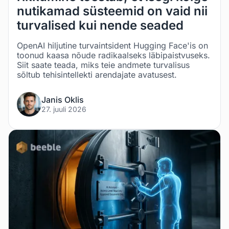
nutikamad süsteemid on vaid nii
turvalised kui nende seaded
OpenAI hiljutine turvaintsident Hugging Face'is on
toonud kaasa nõude radikaalseks läbipaistvuseks.
Siit saate teada, miks teie andmete turvalisus
sõltub tehisintellekti arendajate avatusest.
Janis Oklis
27. juuli 2026