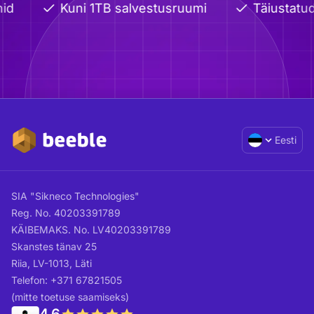
Kuni 1TB salvestusruumi
Täiustatud j
Eesti
SIA "Sikneco Technologies"
Reg. No. 40203391789
KÄIBEMAKS. No. LV40203391789
Skanstes tänav 25
Riia, LV-1013, Läti
Telefon: +371 67821505
(mitte toetuse saamiseks)