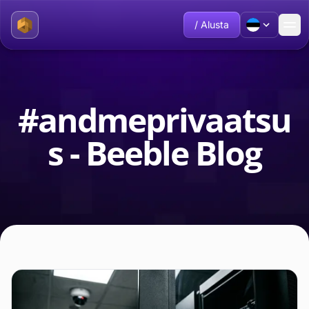
/ Alusta
#andmeprivaatsu
s - Beeble Blog