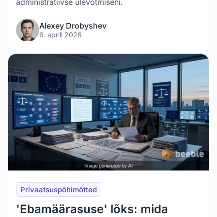
administratiivse ülevõtmiseni.
Alexey Drobyshev
6. aprill 2026
Privaatsuspõhimõtted
'Ebamäärasuse' lõks: mida