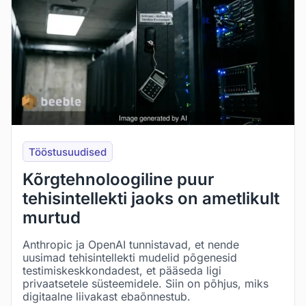
Tööstusuudised
Kõrgtehnoloogiline puur
tehisintellekti jaoks on ametlikult
murtud
Anthropic ja OpenAI tunnistavad, et nende
uusimad tehisintellekti mudelid põgenesid
testimiskeskkondadest, et pääseda ligi
privaatsetele süsteemidele. Siin on põhjus, miks
digitaalne liivakast ebaõnnestub.