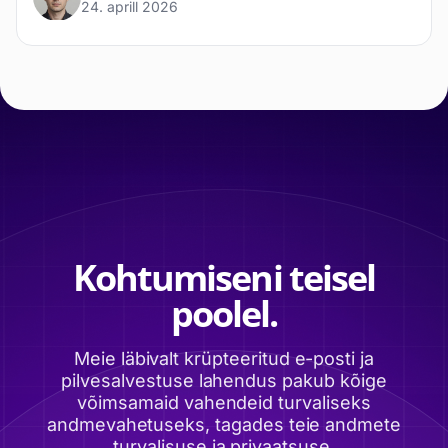
24. aprill 2026
Kohtumiseni teisel
poolel.
Meie läbivalt krüpteeritud e-posti ja
pilvesalvestuse lahendus pakub kõige
võimsamaid vahendeid turvaliseks
andmevahetuseks, tagades teie andmete
turvalisuse ja privaatsuse.