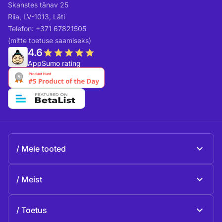
Skanstes tänav 25
Riia, LV-1013, Läti
Telefon: +371 67821505
(mitte toetuse saamiseks)
4.6
AppSumo rating
Meie tooted
Beeble Mail
Meist
Beeble Drive
Beeble'i kohta
Toetus
Missioon