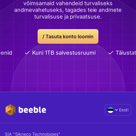
võimsamaid vahendeid turvaliseks
andmevahetuseks, tagades teie andmete
turvalisuse ja privaatsuse.
/ Tasuta konto loomin
enid
Kuni 1TB salvestusruumi
Täiusta
Eesti
SIA "Sikneco Technologies"