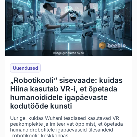
Uuendused
„Robotikooli“ sisevaade: kuidas
Hiina kasutab VR-i, et õpetada
humanoididele igapäevaste
kodutööde kunsti
Uurige, kuidas Wuhani teadlased kasutavad VR-
peakomplekte ja imiteerivat õppimist, et õpetada
humanoidrobotitele igapäevaseid ülesandeid
„robotikooli“ keskkonnas.