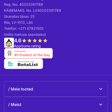
Reg. No. 40203391789
KÄIBEMAKS. No. LV40203391789
Skanstes tänav 25
Riia, LV-1013, Läti
Telefon: +371 67821505
(mitte toetuse saamiseks)
4.6
AppSumo rating
Meie tooted
Beeble Mail
Meist
Beeble Drive