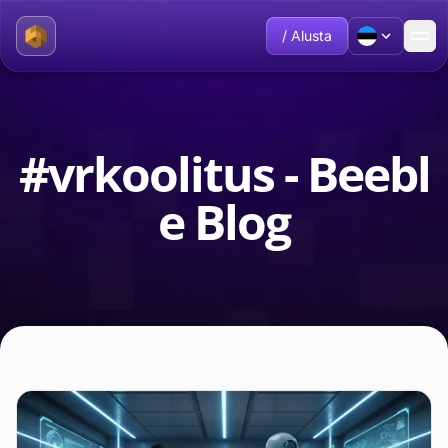
/ Alusta
#vrkoolitus - Beebl
e Blog