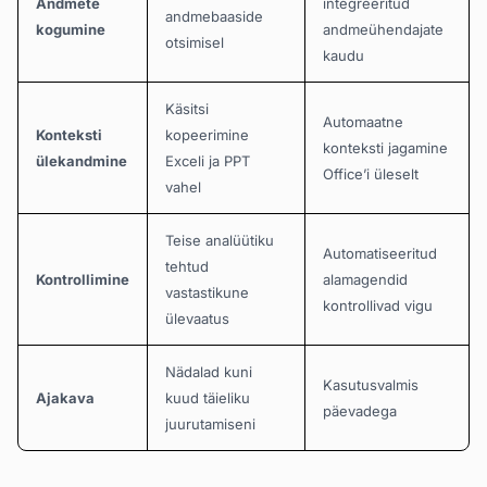
Andmete
integreeritud
andmebaaside
kogumine
andmeühendajate
otsimisel
kaudu
Käsitsi
Automaatne
Konteksti
kopeerimine
konteksti jagamine
ülekandmine
Exceli ja PPT
Office’i üleselt
vahel
Teise analüütiku
Automatiseeritud
tehtud
Kontrollimine
alamagendid
vastastikune
kontrollivad vigu
ülevaatus
Nädalad kuni
Kasutusvalmis
Ajakava
kuud täieliku
päevadega
juurutamiseni