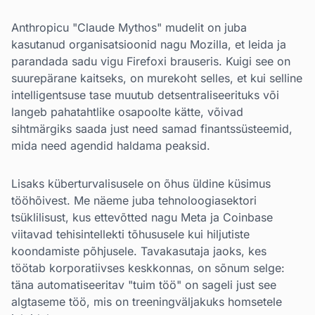
Anthropicu "Claude Mythos" mudelit on juba
kasutanud organisatsioonid nagu Mozilla, et leida ja
parandada sadu vigu Firefoxi brauseris. Kuigi see on
suurepärane kaitseks, on murekoht selles, et kui selline
intelligentsuse tase muutub detsentraliseerituks või
langeb pahatahtlike osapoolte kätte, võivad
sihtmärgiks saada just need samad finantssüsteemid,
mida need agendid haldama peaksid.
Lisaks küberturvalisusele on õhus üldine küsimus
tööhõivest. Me näeme juba tehnoloogiasektori
tsüklilisust, kus ettevõtted nagu Meta ja Coinbase
viitavad tehisintellekti tõhususele kui hiljutiste
koondamiste põhjusele. Tavakasutaja jaoks, kes
töötab korporatiivses keskkonnas, on sõnum selge:
täna automatiseeritav "tuim töö" on sageli just see
algtaseme töö, mis on treeningväljakuks homsetele