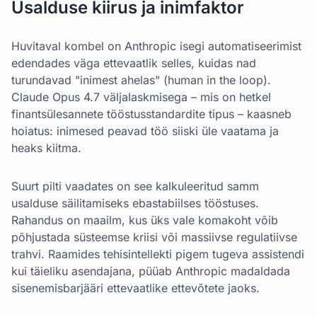
Usalduse kiirus ja inimfaktor
Huvitaval kombel on Anthropic isegi automatiseerimist
edendades väga ettevaatlik selles, kuidas nad
turundavad "inimest ahelas" (human in the loop).
Claude Opus 4.7 väljalaskmisega – mis on hetkel
finantsülesannete tööstusstandardite tipus – kaasneb
hoiatus: inimesed peavad töö siiski üle vaatama ja
heaks kiitma.
Suurt pilti vaadates on see kalkuleeritud samm
usalduse säilitamiseks ebastabiilses tööstuses.
Rahandus on maailm, kus üks vale komakoht võib
põhjustada süsteemse kriisi või massiivse regulatiivse
trahvi. Raamides tehisintellekti pigem tugeva assistendi
kui täieliku asendajana, püüab Anthropic madaldada
sisenemisbarjääri ettevaatlike ettevõtete jaoks.