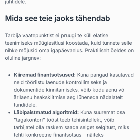
juhtidele.
Mida see teie jaoks tähendab
Tarbija vaatepunktist ei pruugi te küll elatise
teenimiseks müügiesitlusi koostada, kuid tunnete selle
nihke mõjusid oma igapäevaelus. Praktiliselt öeldes on
oluline järgnev:
Kiiremad finantsotsused:
Kuna pangad kasutavad
neid tööriistu laenude kontrollimiseks ja
dokumentide kinnitamiseks, võib kodulaenu või
ärilaenu heakskiitmise aeg lüheneda nädalatelt
tundidele.
Läbipaistmatud algoritmid:
Kuna suuremat osa
"tagakontori" tööst teeb tehisintellekt, võib
tarbijatel olla raskem saada selget selgitust, miks
tehti konkreetne finantsotsus – näiteks