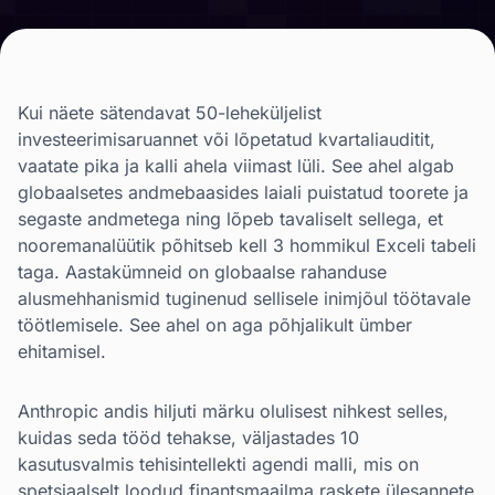
Kui näete sätendavat 50-leheküljelist
investeerimisaruannet või lõpetatud kvartaliauditit,
vaatate pika ja kalli ahela viimast lüli. See ahel algab
globaalsetes andmebaasides laiali puistatud toorete ja
segaste andmetega ning lõpeb tavaliselt sellega, et
nooremanalüütik põhitseb kell 3 hommikul Exceli tabeli
taga. Aastakümneid on globaalse rahanduse
alusmehhanismid tuginenud sellisele inimjõul töötavale
töötlemisele. See ahel on aga põhjalikult ümber
ehitamisel.
Anthropic andis hiljuti märku olulisest nihkest selles,
kuidas seda tööd tehakse, väljastades 10
kasutusvalmis tehisintellekti agendi malli, mis on
spetsiaalselt loodud finantsmaailma raskete ülesannete