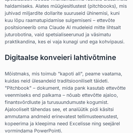
haldamiseks. Alates müügiesitlustest (pitchbooks), mis
juhivad miljardite dollarite suuruseid ühinemisi, kuni
kuu lõpu raamatupidamise sulgemiseni – ettevõte
positsioneerib oma Claude AI mudeleid mitte lihtsalt
juturobotina, vaid spetsialiseerunud ja väsimatu
praktikandina, kes ei vaja kunagi und ega kohvipausi.
Digitaalse konveieri lahtivõtmine
Mõistmaks, mis toimub "kapoti all", peame vaatama,
kuidas neid ülesandeid traditsiooniliselt täideti.
"Pitchbook" – dokument, mida pank kasutab ettevõtte
veenmiseks end palkama – nõuab ettevõtte ajaloo,
finantsvõrdluste ja turusuundumuste kogumist.
Ajalooliselt tähendas see, et analüütik pidi käsitsi
ammutama andmeid erinevatest tellimusteenustest,
kopeerima ja kleepima need Excelisse ning seejärel
vormindama PowerPointi.