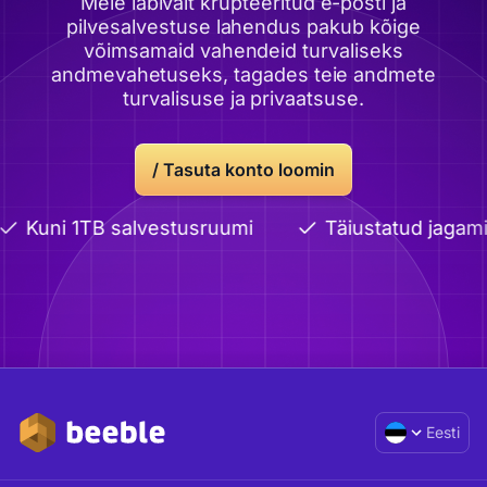
Meie läbivalt krüpteeritud e-posti ja
pilvesalvestuse lahendus pakub kõige
võimsamaid vahendeid turvaliseks
andmevahetuseks, tagades teie andmete
turvalisuse ja privaatsuse.
/
Tasuta konto loomin
Kuni 1TB salvestusruumi
Täiustatud jagamin
Eesti