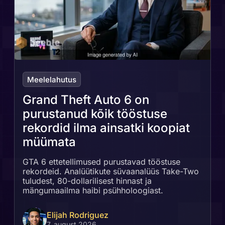
Meelelahutus
Grand Theft Auto 6 on
purustanud kõik tööstuse
rekordid ilma ainsatki koopiat
müümata
GTA 6 ettetellimused purustavad tööstuse
rekordeid. Analüütikute süvaanalüüs Take-Two
tuludest, 80-dollarilisest hinnast ja
mängumaailma haibi psühholoogiast.
Elijah Rodriguez
7. august 2026