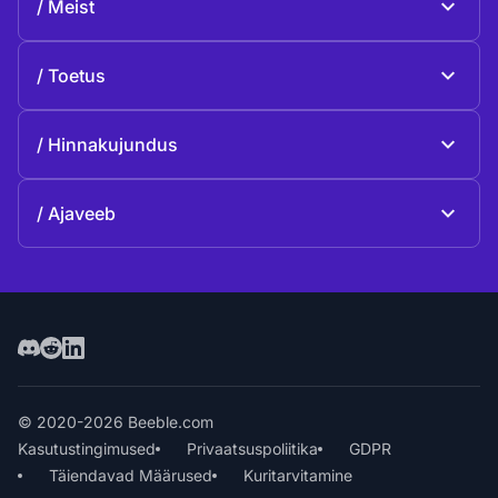
Meist
Beeble Drive
Beeble'i kohta
Toetus
Missioon
Üldised küsimused
Lugu
Hinnakujundus
Anneta
Plaanid ja hinnakujundus
Kontaktid
Ajaveeb
Ajaveeb
© 2020-2026 Beeble.com
Kasutustingimused
Privaatsuspoliitika
GDPR
Täiendavad Määrused
Kuritarvitamine