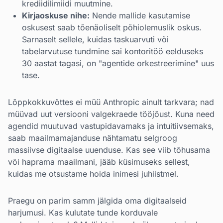
krediidilimiidi muutmine.
Kirjaoskuse nihe:
Nende mallide kasutamise
oskusest saab tõenäoliselt põhiolemuslik oskus.
Sarnaselt sellele, kuidas taskuarvuti või
tabelarvutuse tundmine sai kontoritöö eelduseks
30 aastat tagasi, on "agentide orkestreerimine" uus
tase.
Lõppkokkuvõttes ei müü Anthropic ainult tarkvara; nad
müüvad uut versiooni valgekraede tööjõust. Kuna need
agendid muutuvad vastupidavamaks ja intuitiivsemaks,
saab maailmamajanduse nähtamatu selgroog
massiivse digitaalse uuenduse. Kas see viib tõhusama
või haprama maailmani, jääb küsimuseks sellest,
kuidas me otsustame hoida inimesi juhiistmel.
Praegu on parim samm jälgida oma digitaalseid
harjumusi. Kas kulutate tunde korduvale