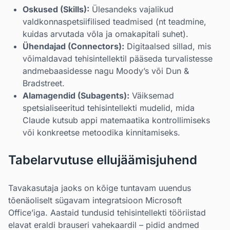
Oskused (Skills):
Ülesandeks vajalikud
valdkonnaspetsiifilised teadmised (nt teadmine,
kuidas arvutada võla ja omakapitali suhet).
Ühendajad (Connectors):
Digitaalsed sillad, mis
võimaldavad tehisintellektil pääseda turvalistesse
andmebaasidesse nagu Moody’s või Dun &
Bradstreet.
Alamagendid (Subagents):
Väiksemad
spetsialiseeritud tehisintellekti mudelid, mida
Claude kutsub appi matemaatika kontrollimiseks
või konkreetse metoodika kinnitamiseks.
Tabelarvutuse ellujäämisjuhend
Tavakasutaja jaoks on kõige tuntavam uuendus
tõenäoliselt sügavam integratsioon Microsoft
Office’iga. Aastaid tundusid tehisintellekti tööriistad
elavat eraldi brauseri vahekaardil – pidid andmed