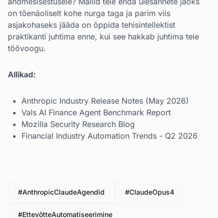
andmesisestusele? Mallid teie enda ülesannete jaoks
on tõenäoliselt kohe nurga taga ja parim viis
asjakohaseks jääda on õppida tehisintellektist
praktikanti juhtima enne, kui see hakkab juhtima teie
töövoogu.
Allikad:
Anthropic Industry Release Notes (May 2026)
Vals AI Finance Agent Benchmark Report
Mozilla Security Research Blog
Financial Industry Automation Trends - Q2 2026
#AnthropicClaudeAgendid
#ClaudeOpus4
#EttevõtteAutomatiseerimine