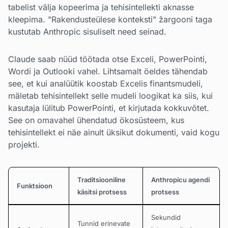
tabelist välja kopeerima ja tehisintellekti aknasse
kleepima. "Rakendusteülese konteksti" žargooni taga
kustutab Anthropic sisuliselt need seinad.
Claude saab nüüd töötada otse Exceli, PowerPointi,
Wordi ja Outlooki vahel. Lihtsamalt öeldes tähendab
see, et kui analüütik koostab Excelis finantsmudeli,
mäletab tehisintellekt selle mudeli loogikat ka siis, kui
kasutaja lülitub PowerPointi, et kirjutada kokkuvõtet.
See on omavahel ühendatud ökosüsteem, kus
tehisintellekt ei näe ainult üksikut dokumenti, vaid kogu
projekti.
Traditsiooniline
Anthropicu agendi
Funktsioon
käsitsi protsess
protsess
Sekundid
Tunnid erinevate