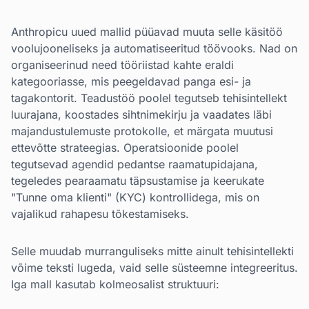
Anthropicu uued mallid püüavad muuta selle käsitöö
voolujooneliseks ja automatiseeritud töövooks. Nad on
organiseerinud need tööriistad kahte eraldi
kategooriasse, mis peegeldavad panga esi- ja
tagakontorit. Teadustöö poolel tegutseb tehisintellekt
luurajana, koostades sihtnimekirju ja vaadates läbi
majandustulemuste protokolle, et märgata muutusi
ettevõtte strateegias. Operatsioonide poolel
tegutsevad agendid pedantse raamatupidajana,
tegeledes pearaamatu täpsustamise ja keerukate
"Tunne oma klienti" (KYC) kontrollidega, mis on
vajalikud rahapesu tõkestamiseks.
Selle muudab murranguliseks mitte ainult tehisintellekti
võime teksti lugeda, vaid selle süsteemne integreeritus.
Iga mall kasutab kolmeosalist struktuuri: