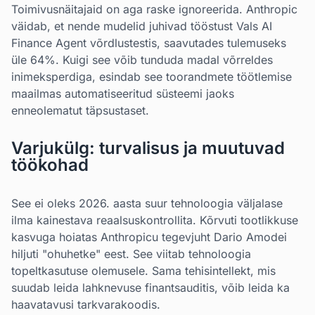
Toimivusnäitajaid on aga raske ignoreerida. Anthropic
väidab, et nende mudelid juhivad tööstust Vals AI
Finance Agent võrdlustestis, saavutades tulemuseks
üle 64%. Kuigi see võib tunduda madal võrreldes
inimeksperdiga, esindab see toorandmete töötlemise
maailmas automatiseeritud süsteemi jaoks
enneolematut täpsustaset.
Varjukülg: turvalisus ja muutuvad
töökohad
See ei oleks 2026. aasta suur tehnoloogia väljalase
ilma kainestava reaalsuskontrollita. Kõrvuti tootlikkuse
kasvuga hoiatas Anthropicu tegevjuht Dario Amodei
hiljuti "ohuhetke" eest. See viitab tehnoloogia
topeltkasutuse olemusele. Sama tehisintellekt, mis
suudab leida lahknevuse finantsauditis, võib leida ka
haavatavusi tarkvarakoodis.