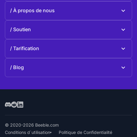
Beeble Mail
À propos de nous
Beeble Drive
À propos de Beeble
Soutien
Mission
Questions générales
Histoire
Tarification
Faire une donation
Plans et tarifs
Contactez-nous
Blog
Blog
© 2020-2026 Beeble.com
Conditions d`utilisation
Politique de Confidentialité