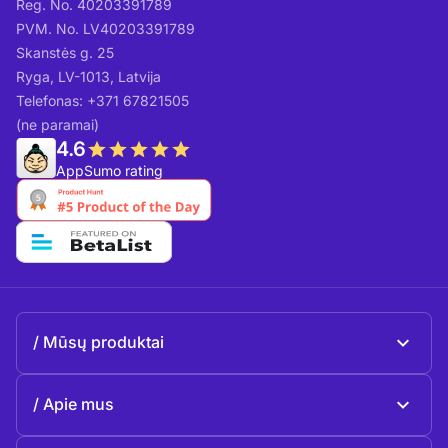
Reg. No. 40203391789
PVM. No. LV40203391789
Skanstės g. 25
Ryga, LV-1013, Latvija
Telefonas: +371 67821505
(ne paramai)
4.6
AppSumo rating
Mūsų produktai
Beeble Mail
Apie mus
Beeble Drive