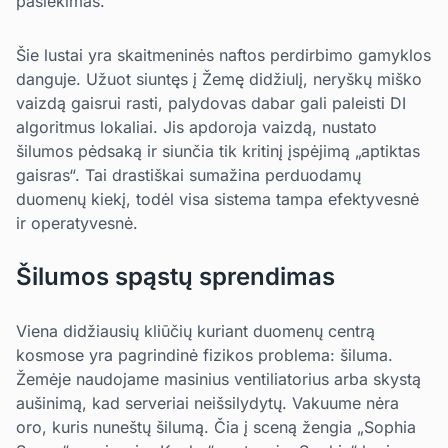
pasiekimas.
Šie lustai yra skaitmeninės naftos perdirbimo gamyklos
danguje. Užuot siuntęs į Žemę didžiulį, neryškų miško
vaizdą gaisrui rasti, palydovas dabar gali paleisti DI
algoritmus lokaliai. Jis apdoroja vaizdą, nustato
šilumos pėdsaką ir siunčia tik kritinį įspėjimą „aptiktas
gaisras“. Tai drastiškai sumažina perduodamų
duomenų kiekį, todėl visa sistema tampa efektyvesnė
ir operatyvesnė.
Šilumos spąstų sprendimas
Viena didžiausių kliūčių kuriant duomenų centrą
kosmose yra pagrindinė fizikos problema: šiluma.
Žemėje naudojame masinius ventiliatorius arba skystą
aušinimą, kad serveriai neišsilydytų. Vakuume nėra
oro, kuris nuneštų šilumą. Čia į sceną žengia „Sophia