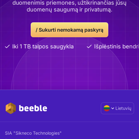
duomenimis priemones, užtikrinančias jūsų
duomenų saugumą ir privatumą.
/ Sukurti nemokamą paskyrą
Iki 1 TB talpos saugykla
Išplėstinis bendri
Lietuvių
SIA "Sikneco Technologies"