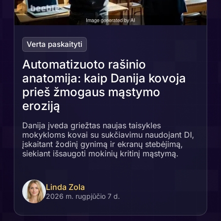
Verta paskaityti
Automatizuoto rašinio
anatomija: kaip Danija kovoja
prieš žmogaus mąstymo
eroziją
Danija įveda griežtas naujas taisykles
mokykloms kovai su sukčiavimu naudojant DI,
įskaitant žodinį gynimą ir ekranų stebėjimą,
siekiant išsaugoti mokinių kritinį mąstymą.
Linda Zola
2026 m. rugpjūčio 7 d.