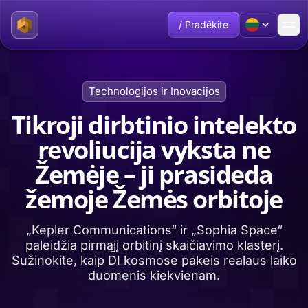
/ Pradėkite
Technologijos ir Inovacijos
Tikroji dirbtinio intelekto
revoliucija vyksta ne
Žemėje – ji prasideda
žemoje Žemės orbitoje
„Kepler Communications“ ir „Sophia Space“
paleidžia pirmąjį orbitinį skaičiavimo klasterį.
Sužinokite, kaip DI kosmose pakeis realaus laiko
duomenis kiekvienam.