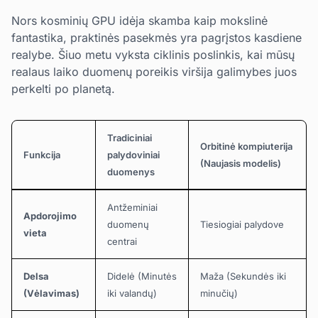
Nors kosminių GPU idėja skamba kaip mokslinė
fantastika, praktinės pasekmės yra pagrįstos kasdiene
realybe. Šiuo metu vyksta ciklinis poslinkis, kai mūsų
realaus laiko duomenų poreikis viršija galimybes juos
perkelti po planetą.
Tradiciniai
Orbitinė kompiuterija
Funkcija
palydoviniai
(Naujasis modelis)
duomenys
Antžeminiai
Apdorojimo
duomenų
Tiesiogiai palydove
vieta
centrai
Delsa
Didelė (Minutės
Maža (Sekundės iki
(Vėlavimas)
iki valandų)
minučių)