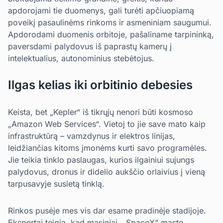
apdorojami tie duomenys, gali turėti apčiuopiamą
poveikį pasaulinėms rinkoms ir asmeniniam saugumui.
Apdorodami duomenis orbitoje, pašaliname tarpininką,
paversdami palydovus iš paprastų kamerų į
intelektualius, autonominius stebėtojus.
Ilgas kelias iki orbitinio debesies
Keista, bet „Kepler“ iš tikrųjų nenori būti kosmoso
„Amazon Web Services“. Vietoj to jie save mato kaip
infrastruktūrą – vamzdynus ir elektros linijas,
leidžiančias kitoms įmonėms kurti savo programėles.
Jie teikia tinklo paslaugas, kurios ilgainiui sujungs
palydovus, dronus ir didelio aukščio orlaivius į vieną
tarpusavyje susietą tinklą.
Rinkos pusėje mes vis dar esame pradinėje stadijoje.
Ekspertai teigia, kad masiniai, „SpaceX“ masto