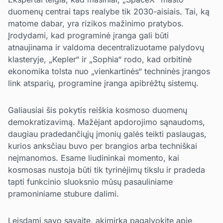
duomenų centrai taps realybe tik 2030-aisiais. Tai, ką
matome dabar, yra rizikos mažinimo pratybos.
Įrodydami, kad programinė įranga gali būti
atnaujinama ir valdoma decentralizuotame palydovų
klasteryje, „Kepler“ ir „Sophia“ rodo, kad orbitinė
ekonomika tolsta nuo „vienkartinės“ techninės įrangos
link atsparių, programine įranga apibrėžtų sistemų.
Galiausiai šis pokytis reiškia kosmoso duomenų
demokratizavimą. Mažėjant apdorojimo sąnaudoms,
daugiau pradedančiųjų įmonių galės teikti paslaugas,
kurios anksčiau buvo per brangios arba techniškai
neįmanomos. Esame liudininkai momento, kai
kosmosas nustoja būti tik tyrinėjimų tikslu ir pradeda
tapti funkcinio sluoksnio mūsų pasauliniame
pramoniniame stubure dalimi.
Leisdami savo savaitę, akimirką pagalvokite apie