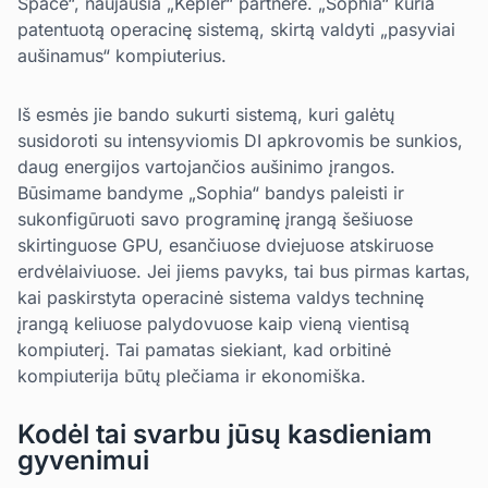
Space“, naujausia „Kepler“ partnerė. „Sophia“ kuria
patentuotą operacinę sistemą, skirtą valdyti „pasyviai
aušinamus“ kompiuterius.
Iš esmės jie bando sukurti sistemą, kuri galėtų
susidoroti su intensyviomis DI apkrovomis be sunkios,
daug energijos vartojančios aušinimo įrangos.
Būsimame bandyme „Sophia“ bandys paleisti ir
sukonfigūruoti savo programinę įrangą šešiuose
skirtinguose GPU, esančiuose dviejuose atskiruose
erdvėlaiviuose. Jei jiems pavyks, tai bus pirmas kartas,
kai paskirstyta operacinė sistema valdys techninę
įrangą keliuose palydovuose kaip vieną vientisą
kompiuterį. Tai pamatas siekiant, kad orbitinė
kompiuterija būtų plečiama ir ekonomiška.
Kodėl tai svarbu jūsų kasdieniam
gyvenimui