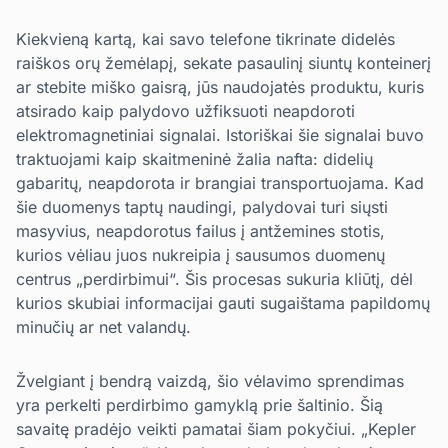
Kiekvieną kartą, kai savo telefone tikrinate didelės
raiškos orų žemėlapį, sekate pasaulinį siuntų konteinerį
ar stebite miško gaisrą, jūs naudojatės produktu, kuris
atsirado kaip palydovo užfiksuoti neapdoroti
elektromagnetiniai signalai. Istoriškai šie signalai buvo
traktuojami kaip skaitmeninė žalia nafta: didelių
gabaritų, neapdorota ir brangiai transportuojama. Kad
šie duomenys taptų naudingi, palydovai turi siųsti
masyvius, neapdorotus failus į antžemines stotis,
kurios vėliau juos nukreipia į sausumos duomenų
centrus „perdirbimui“. Šis procesas sukuria kliūtį, dėl
kurios skubiai informacijai gauti sugaištama papildomų
minučių ar net valandų.
Žvelgiant į bendrą vaizdą, šio vėlavimo sprendimas
yra perkelti perdirbimo gamyklą prie šaltinio. Šią
savaitę pradėjo veikti pamatai šiam pokyčiui. „Kepler