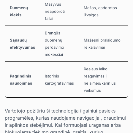
Masyvūs
Duomenų
Mažos, apdorotos
neapdoroti
kiekis
įžvalgos
failai
Brangūs
Sąnaudų
duomenų
Mažesni pralaidumo
efektyvumas
perdavimo
reikalavimai
mokesčiai
Realaus laiko
Pagrindinis
Istorinis
reagavimas į
naudojimas
kartografavimas
nelaimes/karinius
veiksmus
Vartotojo požiūriu ši technologija ilgainiui pasieks
programėles, kurias naudojame navigacijai, draudimui
ir aplinkos stebėjimui. Kai formuojasi uraganas arba
blokuojama tiekimo grandinė, greitis, kuriuo