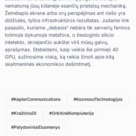
nematomą jūsų kišenėje esančių prietaisų mechaniką.
Žemėlapis ekrane arba orų perspėjimas ant riešo yra
didžiulės, tylios infrastruktūros rezultatas. Judame link
pasaulio, kuriame „debesis“ nebėra tik serverių fermos
tolimoje dykumoje metafora, o tiesioginis silicio
intelekto, skriejančio aukštai virš mūsų galvų,
aprašymas. Stebėdami, kaip veikia šie pirmieji 40
GPU, sužinosime viską, ką reikia žinoti apie kitą
skaitmeninės ekonomikos dešimtmetį.
#KeplerCommunications
#KosmosoTechnologijos
#KraštinisDI
#OrbitinėKompiuterija
#PalydoviniaiDuomenys