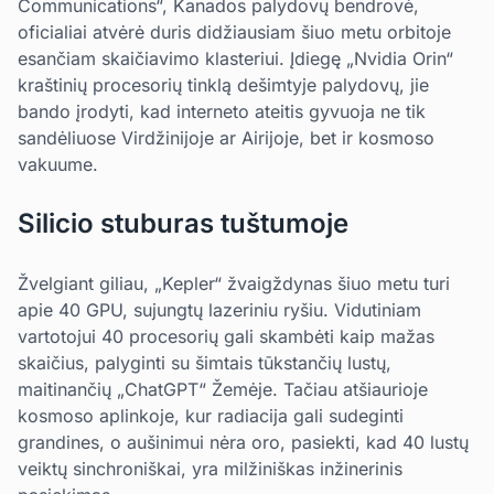
Communications“, Kanados palydovų bendrovė,
oficialiai atvėrė duris didžiausiam šiuo metu orbitoje
esančiam skaičiavimo klasteriui. Įdiegę „Nvidia Orin“
kraštinių procesorių tinklą dešimtyje palydovų, jie
bando įrodyti, kad interneto ateitis gyvuoja ne tik
sandėliuose Virdžinijoje ar Airijoje, bet ir kosmoso
vakuume.
Silicio stuburas tuštumoje
Žvelgiant giliau, „Kepler“ žvaigždynas šiuo metu turi
apie 40 GPU, sujungtų lazeriniu ryšiu. Vidutiniam
vartotojui 40 procesorių gali skambėti kaip mažas
skaičius, palyginti su šimtais tūkstančių lustų,
maitinančių „ChatGPT“ Žemėje. Tačiau atšiaurioje
kosmoso aplinkoje, kur radiacija gali sudeginti
grandines, o aušinimui nėra oro, pasiekti, kad 40 lustų
veiktų sinchroniškai, yra milžiniškas inžinerinis