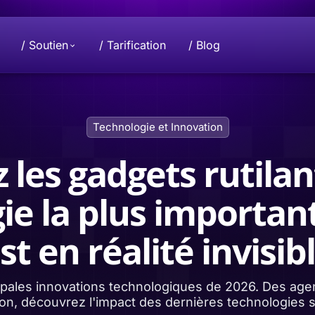
/ Soutien
/ Tarification
/ Blog
Faire une donation
Mission
Technologie et Innovation
onnées et votre vie
ur le projet
Vous souhaitez faire un don ? Prenez con
Ensemble, nous faisons progresser l'ind
avec nous pour contribuer.
protection de la vie privée. Vos donnée
n'appartiennent qu'à vous.
 les gadgets rutila
ie la plus importan
Beeble D
e de créer un outil
rriels
Protégez t
l jusqu'au projet
stockage 
st en réalité invisib
ipales innovations technologiques de 2026. Des ag
on, découvrez l'impact des dernières technologies s