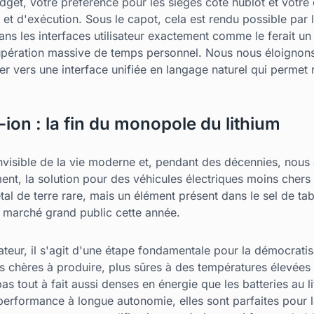
t, votre préférence pour les sièges côté hublot et votre ca
e et d'exécution. Sous le capot, cela est rendu possible par
ns les interfaces utilisateur exactement comme le ferait un 
pération massive de temps personnel. Nous nous éloignons 
er vers une interface unifiée en langage naturel qui permet 
-ion : la fin du monopole du lithium
invisible de la vie moderne et, pendant des décennies, nous av
ment, la solution pour des véhicules électriques moins cher
tal de terre rare, mais un élément présent dans le sel de tab
le marché grand public cette année.
ur, il s'agit d'une étape fondamentale pour la démocratisa
s chères à produire, plus sûres à des températures élevées e
 pas tout à fait aussi denses en énergie que les batteries au
 performance à longue autonomie, elles sont parfaites pour l