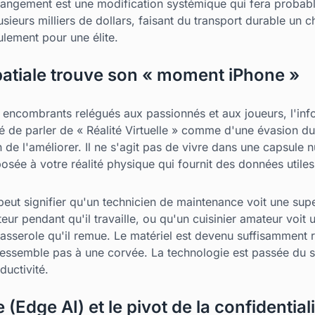
angement est une modification systémique qui fera probable
usieurs milliers de dollars, faisant du transport durable un c
lement pour une élite.
patiale trouve son « moment iPhone »
ncombrants relégués aux passionnés et aux joueurs, l'info
sé de parler de « Réalité Virtuelle » comme d'une évasion
fin de l'améliorer. Il ne s'agit pas de vivre dans une capsule n
ée à votre réalité physique qui fournit des données utiles
 peut signifier qu'un technicien de maintenance voit une su
r pendant qu'il travaille, ou qu'un cuisinier amateur voit u
asserole qu'il remue. Le matériel est devenu suffisamment r
essemble pas à une corvée. La technologie est passée du st
ductivité.
 (Edge AI) et le pivot de la confidential