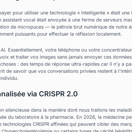
yer pour utiliser une technologie « intelligente » était une f
assistant vocal était envoyée à une ferme de serveurs mass
ation de micropuces — le pétrole brut numérique de notre
mment puissants pour effectuer la réflexion localement.
 AI. Essentiellement, votre téléphone ou votre concentrateur
oix et traiter vos images sans jamais envoyer ces données
ux choses : des temps de réponse ultra-rapides car il n'y a pa
sprit de savoir que vos conversations privées restent à l'inté
individu.
nalisée via CRISPR 2.0
on silencieuse dans la manière dont nous traitons les mala
ssée du laboratoire à la pharmacie. En 2026, la médecine p
n de technologies CRISPR affinées qui peuvent cibler des mar
 l'hypercholestérolémie ou certains types de cécité hérédita