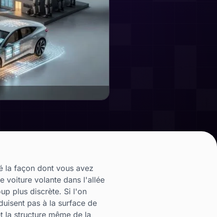
é la façon dont vous avez
voiture volante dans l'allée
p plus discrète. Si l'on
duisent pas à la surface de
et la structure même de la