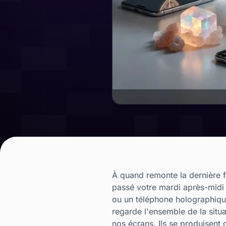
À quand remonte la dernière 
passé votre mardi après-midi
ou un téléphone holographique
regarde l'ensemble de la situ
nos écrans. Ils se produisent 