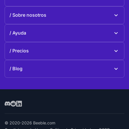
Beeble Mail
Sobre nosotros
Beeble Drive
Sobre Beeble
Ayuda
Misión
Preguntas generales
Historia
Precios
Donar
Planes y precios
Contactos
Blog
Blog
© 2020-2026 Beeble.com