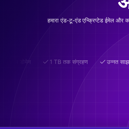
आ
हमारा एंड-टू-एंड एन्क्रिप्टेड ईमेल और
कस्टम डोमेन
1 TB तक संग्रहण
उन्नत साझ