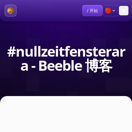
/ 开始
#nullzeitfensterar
a - Beeble 博客