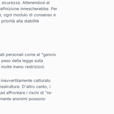
a sicurezza. Attenendosi al
 definizione innescherebbe. Per
se, ogni modulo di consenso e
riorità alla stabilità
dati personali come al "gancio
l peso della legge sulla
n molte meno restrizioni.
 inavvertitamente catturato
astrutture. D'altro canto, i
 affrontare i rischi di "re-
temente anonimi possono