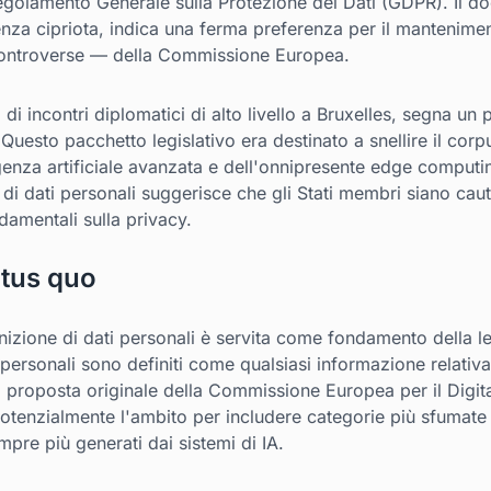
 Regolamento Generale sulla Protezione dei Dati (GDPR). Il 
nza cipriota, indica una ferma preferenza per il mantenimen
 controverse — della Commissione Europea.
incontri diplomatici di alto livello a Bruxelles, segna un pu
Questo pacchetto legislativo era destinato a snellire il corp
ligenza artificiale avanzata e dell'onnipresente edge computin
a di dati personali suggerisce che gli Stati membri siano cauti 
damentali sulla privacy.
tatus quo
nizione di dati personali è servita come fondamento della l
i personali sono definiti come qualsiasi informazione relativ
 La proposta originale della Commissione Europea per il Digi
tenzialmente l'ambito per includere categorie più sfumate d
re più generati dai sistemi di IA.