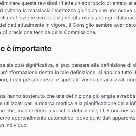
eliminare queste revisioni riflette un approccio orientato all
bri evitano la massiccia incertezza giuridica che una nuova
lla definizione avrebbe significato rivalutare ogni databa
i dati attualmente in vigore. Il Consiglio sembra aver dato p
io di precisione tecnica della Commissione.
ne è importante
 sia così significativa, si può pensare alla definizione di 
n'informazione rientra in tale definizione, si applica tutto i
uori, i dati possono essere spostati, venduti o analizzati co
posta hanno sostenuto che una definizione più ampia avrebbe
 utilizzati per la ricerca medica e la pianificazione delle infr
no che, mantenendo la vecchia definizione, l'UE non riesca ad
oderno apprendimento automatico, dove punti dati apparen
un individuo.