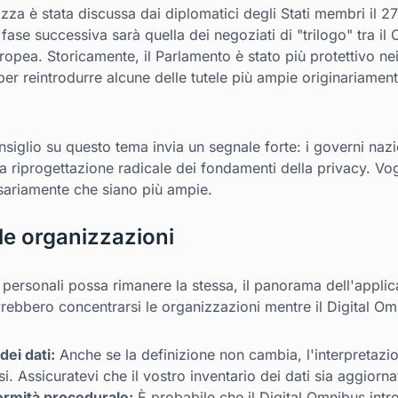
zza è stata discussa dai diplomatici degli Stati membri il 27
ase successiva sarà quella dei negoziati di "trilogo" tra il 
ea. Storicamente, il Parlamento è stato più protettivo nei c
 per reintrodurre alcune delle tutele più ampie originariament
Consiglio su questo tema invia un segnale forte: i governi na
a riprogettazione radicale dei fondamenti della privacy. Vo
sariamente che siano più ampie.
 le organizzazioni
 personali possa rimanere la stessa, il panorama dell'appli
ebbero concentrarsi le organizzazioni mentre il Digital O
dei dati:
Anche se la definizione non cambia, l'interpretazio
. Assicuratevi che il vostro inventario dei dati sia aggiorna
ormità procedurale:
È probabile che il Digital Omnibus int