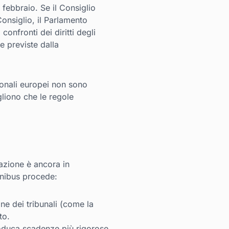
 febbraio. Se il Consiglio
Consiglio, il Parlamento
onfronti dei diritti degli
e previste dalla
zionali europei non sono
gliono che le regole
cazione è ancora in
mnibus procede:
ne dei tribunali (come la
to.
roduca scadenze più rigorose