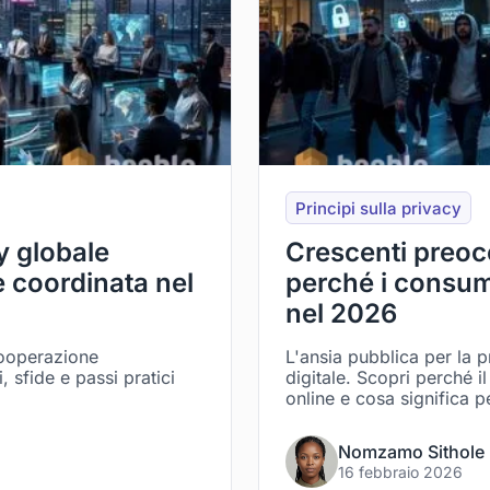
Principi sulla privacy
y globale
Crescenti preocc
e coordinata nel
perché i consum
nel 2026
cooperazione
L'ansia pubblica per la 
 sfide e passi pratici
digitale. Scopri perché 
online e cosa significa p
Nomzamo Sithole
16 febbraio 2026