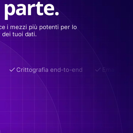
 parte.
e i mezzi più potenti per lo
dei tuoi dati.
Crittografia end-to-end
Email autodist