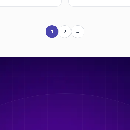
1
2
→