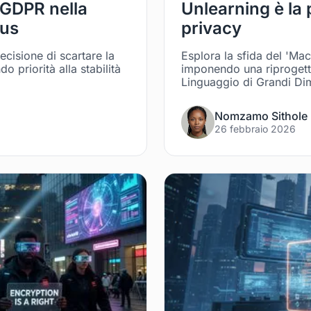
l GDPR nella
Unlearning è la 
bus
privacy
ecisione di scartare la
Esplora la sfida del 'Mach
o priorità alla stabilità
imponendo una riprogetta
Linguaggio di Grandi Di
Nomzamo Sithole
26 febbraio 2026