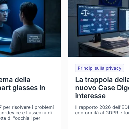
Principi sulla privacy
lema della
La trappola dell
art glasses in
nuovo Case Dige
interesse
 per risolvere i problemi
Il rapporto 2026 dell'EDP
on-device e l'assenza di
conformità al GDPR e forn
tta di "occhiali per