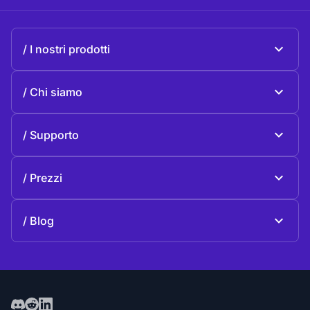
I nostri prodotti
Beeble Mail
Chi siamo
Beeble Drive
Chi Beeble
Supporto
Missione
Questioni generali
Storia
Prezzi
Donare
Piani e prezzi
Contatti
Blog
Blog