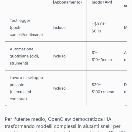
(Abbonamento)
modo (API)
sui 
Test leggeri
~$0.01–
(pochi
Incluso
Min
$0.10
compiti/settimana)
Automazione
$1–
Aum
quotidiana (cicli,
Incluso
$10+/mese
evid
strumenti)
Lavoro di sviluppo
pesante
$20–
Dist
Incluso
(esecuzioni
$100+/mese
di b
continue)
Per l'utente medio, OpenClaw democratizza l'IA,
trasformando modelli complessi in aiutanti snelli per