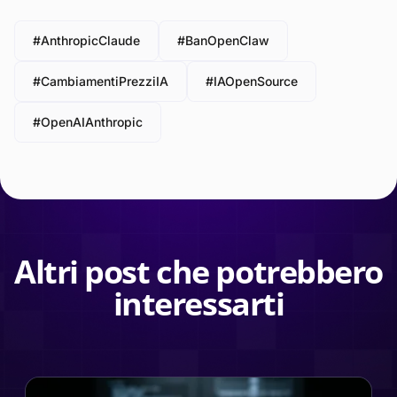
#AnthropicClaude
#BanOpenClaw
#CambiamentiPrezziIA
#IAOpenSource
#OpenAIAnthropic
Altri post che potrebbero
interessarti