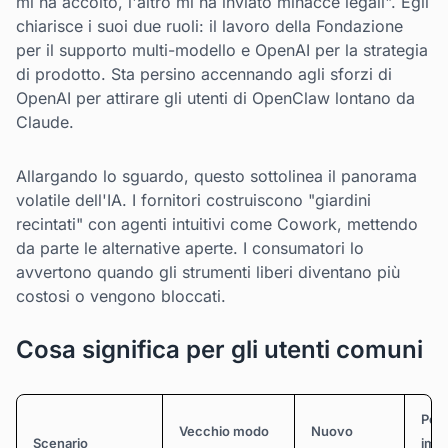
mi ha accolto, l'altro mi ha inviato minacce legali". Egli
chiarisce i suoi due ruoli: il lavoro della Fondazione
per il supporto multi-modello e OpenAI per la strategia
di prodotto. Sta persino accennando agli sforzi di
OpenAI per attirare gli utenti di OpenClaw lontano da
Claude.
Allargando lo sguardo, questo sottolinea il panorama
volatile dell'IA. I fornitori costruiscono "giardini
recintati" con agenti intuitivi come Cowork, mettendo
da parte le alternative aperte. I consumatori lo
avvertono quando gli strumenti liberi diventano più
costosi o vengono bloccati.
Cosa significa per gli utenti comuni
Pote
Vecchio modo
Nuovo
Scenario
imp