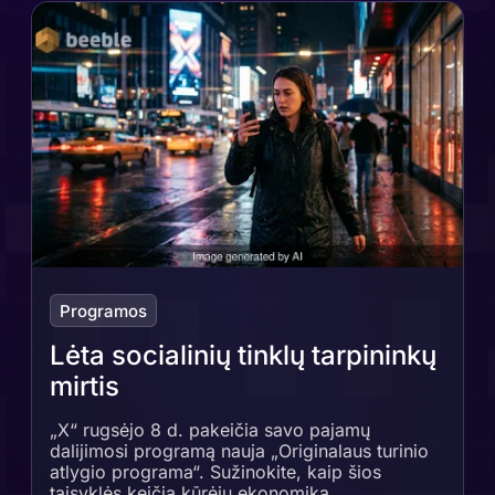
Programos
Lėta socialinių tinklų tarpininkų
mirtis
„X“ rugsėjo 8 d. pakeičia savo pajamų
dalijimosi programą nauja „Originalaus turinio
atlygio programa“. Sužinokite, kaip šios
taisyklės keičia kūrėjų ekonomiką.