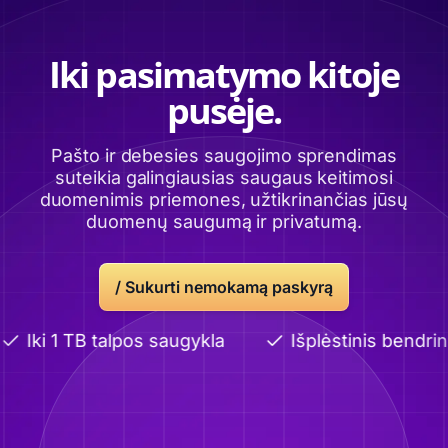
Iki pasimatymo kitoje
pusėje.
Pašto ir debesies saugojimo sprendimas
suteikia galingiausias saugaus keitimosi
duomenimis priemones, užtikrinančias jūsų
duomenų saugumą ir privatumą.
/
Sukurti nemokamą paskyrą
Iki 1 TB talpos saugykla
Išplėstinis bendrini