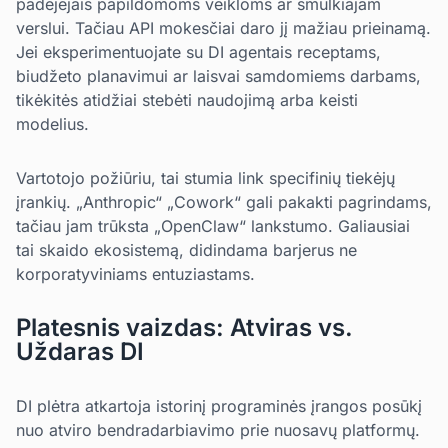
padėjėjais papildomoms veikloms ar smulkiajam
verslui. Tačiau API mokesčiai daro jį mažiau prieinamą.
Jei eksperimentuojate su DI agentais receptams,
biudžeto planavimui ar laisvai samdomiems darbams,
tikėkitės atidžiai stebėti naudojimą arba keisti
modelius.
Vartotojo požiūriu, tai stumia link specifinių tiekėjų
įrankių. „Anthropic“ „Cowork“ gali pakakti pagrindams,
tačiau jam trūksta „OpenClaw“ lankstumo. Galiausiai
tai skaido ekosistemą, didindama barjerus ne
korporatyviniams entuziastams.
Platesnis vaizdas: Atviras vs.
Uždaras DI
DI plėtra atkartoja istorinį programinės įrangos posūkį
nuo atviro bendradarbiavimo prie nuosavų platformų.