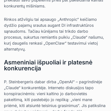
prekiauti savo pupelėmis prieš pat pakeldama kainas
konkurentų mišiniams.
Rinkos atžvilgiu tai apsaugo „Anthropic“ keičiamo
dydžio pajamų srautus augant DI infrastruktūros
sąnaudoms. Tačiau kūrėjams tai trikdo darbo
procesus, sukurtus remiantis puikiu „Claude“ našumu,
kurį daugelis renkasi „OpenClaw“ testavimui vietoj
alternatyvų.
Asmeniniai išpuoliai ir platesnė
konkurencija
P. Steinbergeris dabar dirba „OpenAI“ – pagrindinėje
„Claude“ konkurentėje. Interneto diskusijos tapo
konspiracinėmis: vieni kaltino jo darbovietės
pakeitimą, kiti pastebėjo jo repliką: „vieni mane
priėmė, kiti atsiuntė teisinius grasinimus“. Jis patikslina