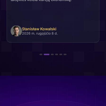
Stanisław Kowalski
2026 m. rugpjūčio 8 d.