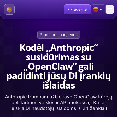
/ Pradėkite
Pramonės naujienos
Kodėl „Anthropic“
susidūrimas su
„OpenClaw“ gali
padidinti jūsų DI įrankių
išlaidas
Anthropic trumpam užblokavo OpenClaw kūrėją
dėl įtartinos veiklos ir API mokesčių. Ką tai
reiškia DI naudotojų išlaidoms. (124 ženklai)