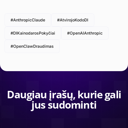
#AnthropicClaude
#AtvirojoKodoDI
#DIKainodarosPokyčiai
#OpenAIAnthropic
#OpenClawDraudimas
Daugiau įrašų, kurie gali
jus sudominti