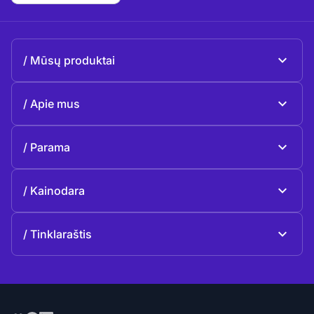
Mūsų produktai
Beeble Mail
Apie mus
Beeble Drive
Apie Beeble
Parama
Misija
Bendrieji klausimai
Istorija
Kainodara
Paaukoti
Planai ir kainos
Kontaktai
Tinklaraštis
Tinklaraštis