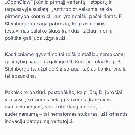
„OpenClaw“ įkūnija pirmąjį variantą – atsparų ir
tarpusavyje susietą. „Anthropic“ veiksmai teikia
pirmenybę kontrolei, kuri yra neaiški pašaliniams. P.
Steinbergerio saga pabrėžia, kaip asmeninis
testavimas palaiko šiuos įrankius, tačiau įmonių
politika gali juos užgniaužti.
Kasdieniame gyvenime tai reiškia mažiau nemokamų
galimybių naudotis galingu DI. Kūrėjai, tokie kaip P.
Steinbergeris, užpildo šią spragą, tačiau konkurencija
tai apsunkina.
Pakeiskite požiūrį: pastebėkite, kaip jūsų DI įpročiai
yra susiję su šiomis tiekėjų kovomis. Įrankiams
evoliucionuojant, stebėkite daugiamodelį
suderinamumą – tai nematomas stuburas, užtikrinantis
inovacijų patogumą vartotojui.