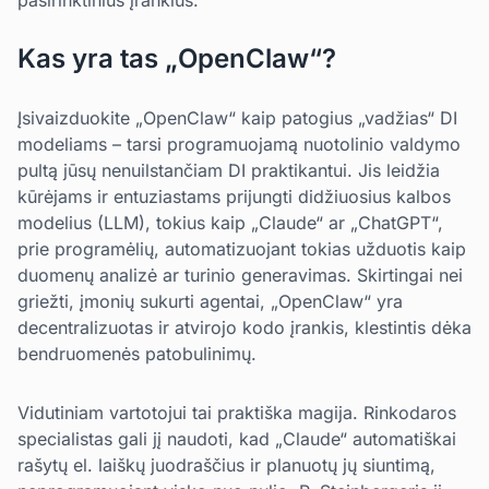
pasirinktinius įrankius.
Kas yra tas „OpenClaw“?
Įsivaizduokite „OpenClaw“ kaip patogius „vadžias“ DI
modeliams – tarsi programuojamą nuotolinio valdymo
pultą jūsų nenuilstančiam DI praktikantui. Jis leidžia
kūrėjams ir entuziastams prijungti didžiuosius kalbos
modelius (LLM), tokius kaip „Claude“ ar „ChatGPT“,
prie programėlių, automatizuojant tokias užduotis kaip
duomenų analizė ar turinio generavimas. Skirtingai nei
griežti, įmonių sukurti agentai, „OpenClaw“ yra
decentralizuotas ir atvirojo kodo įrankis, klestintis dėka
bendruomenės patobulinimų.
Vidutiniam vartotojui tai praktiška magija. Rinkodaros
specialistas gali jį naudoti, kad „Claude“ automatiškai
rašytų el. laiškų juodraščius ir planuotų jų siuntimą,