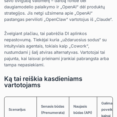
savo dvigubą vaidmenį – darbą fonde dėl
daugiamodelio palaikymo ir „OpenAI“ dėl produktų
strategijos. Jis netgi užsimena apie „OpenAI“
pastangas pervilioti „OpenClaw“ vartotojus iš „Claude“.
Žvelgiant plačiau, tai pabrėžia DI aplinkos
nepastovumą. Tiekėjai kuria „uždaruosius sodus“ su
intuityviais agentais, tokiais kaip „Cowork“,
nustumdami į šalį atviras alternatyvas. Vartotojai tai
pajunta, kai laisvai prieinami įrankiai pabrangsta arba
tampa nepasiekiami.
Ką tai reiškia kasdieniams
vartotojams
Galimas
Senasis būdas
Naujasis
Scenarijus
poveikis
(Prenumerata)
būdas (API)
kainai