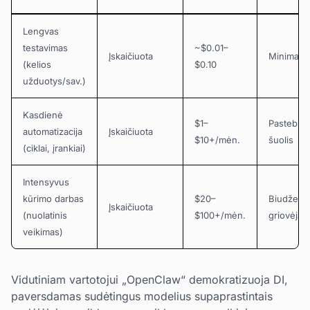
Lengvas
testavimas
~$0.01–
Įskaičiuota
Minimalu
(kelios
$0.10
užduotys/sav.)
Kasdienė
$1–
Pastebim
automatizacija
Įskaičiuota
$10+/mėn.
šuolis
(ciklai, įrankiai)
Intensyvus
kūrimo darbas
$20–
Biudžeto
Įskaičiuota
(nuolatinis
$100+/mėn.
griovėjas
veikimas)
Vidutiniam vartotojui „OpenClaw“ demokratizuoja DI,
paversdamas sudėtingus modelius supaprastintais