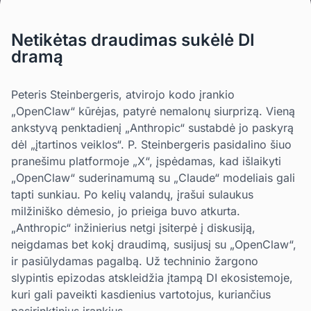
Netikėtas draudimas sukėlė DI
dramą
Peteris Steinbergeris, atvirojo kodo įrankio
„OpenClaw“ kūrėjas, patyrė nemalonų siurprizą. Vieną
ankstyvą penktadienį „Anthropic“ sustabdė jo paskyrą
dėl „įtartinos veiklos“. P. Steinbergeris pasidalino šiuo
pranešimu platformoje „X“, įspėdamas, kad išlaikyti
„OpenClaw“ suderinamumą su „Claude“ modeliais gali
tapti sunkiau. Po kelių valandų, įrašui sulaukus
milžiniško dėmesio, jo prieiga buvo atkurta.
„Anthropic“ inžinierius netgi įsiterpė į diskusiją,
neigdamas bet kokį draudimą, susijusį su „OpenClaw“,
ir pasiūlydamas pagalbą. Už techninio žargono
slypintis epizodas atskleidžia įtampą DI ekosistemoje,
kuri gali paveikti kasdienius vartotojus, kuriančius