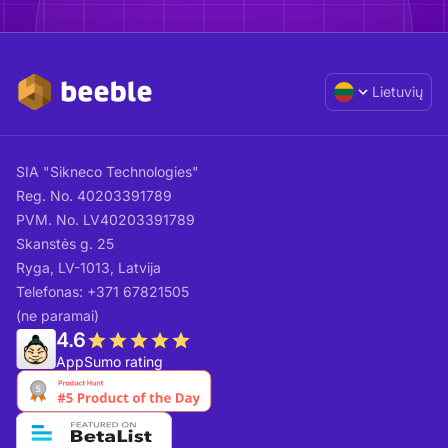
Lietuvių
SIA "Sikneco Technologies"
Reg. No. 40203391789
PVM. No. LV40203391789
Skanstės g. 25
Ryga, LV-1013, Latvija
Telefonas: +371 67821505
(ne paramai)
4.6
AppSumo rating