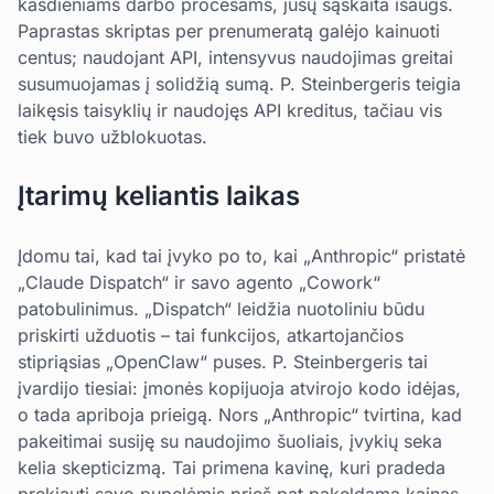
kasdieniams darbo procesams, jūsų sąskaita išaugs.
Paprastas skriptas per prenumeratą galėjo kainuoti
centus; naudojant API, intensyvus naudojimas greitai
susumuojamas į solidžią sumą. P. Steinbergeris teigia
laikęsis taisyklių ir naudojęs API kreditus, tačiau vis
tiek buvo užblokuotas.
Įtarimų keliantis laikas
Įdomu tai, kad tai įvyko po to, kai „Anthropic“ pristatė
„Claude Dispatch“ ir savo agento „Cowork“
patobulinimus. „Dispatch“ leidžia nuotoliniu būdu
priskirti užduotis – tai funkcijos, atkartojančios
stipriąsias „OpenClaw“ puses. P. Steinbergeris tai
įvardijo tiesiai: įmonės kopijuoja atvirojo kodo idėjas,
o tada apriboja prieigą. Nors „Anthropic“ tvirtina, kad
pakeitimai susiję su naudojimo šuoliais, įvykių seka
kelia skepticizmą. Tai primena kavinę, kuri pradeda