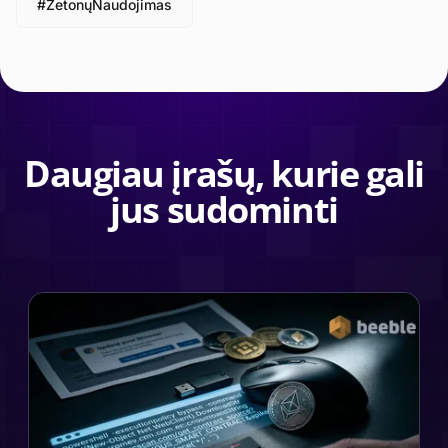
#ŽetonųNaudojimas
Daugiau įrašų, kurie gali
jus sudominti