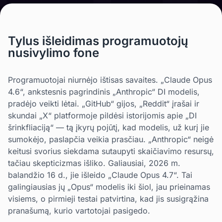
Tylus išleidimas programuotojų
nusivylimo fone
Programuotojai niurnėjo ištisas savaites. „Claude Opus
4.6“, ankstesnis pagrindinis „Anthropic“ DI modelis,
pradėjo veikti lėtai. „GitHub“ gijos, „Reddit“ įrašai ir
skundai „X“ platformoje pildėsi istorijomis apie „DI
šrinkfliaciją“ — tą įkyrų pojūtį, kad modelis, už kurį jie
sumokėjo, paslapčia veikia prasčiau. „Anthropic“ neigė
keitusi svorius siekdama sutaupyti skaičiavimo resursų,
tačiau skepticizmas išliko. Galiausiai, 2026 m.
balandžio 16 d., jie išleido „Claude Opus 4.7“. Tai
galingiausias jų „Opus“ modelis iki šiol, jau prieinamas
visiems, o pirmieji testai patvirtina, kad jis susigrąžina
pranašumą, kurio vartotojai pasigedo.