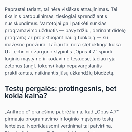
Paprastai tariant, tai nėra visiškas atnaujinimas. Tai
tikslinis patobulinimas, tiesiogiai sprendžiantis
nusiskundimus. Vartotojai gali patikėti sunkias
programavimo užduotis — pavyzdžiui, derinant didelę
programą ar projektuojant naują funkciją — su
mažesne priežiūra. Tačiau tai nėra stebuklinga kulka.
Už techninio žargono slypintis „Opus 4.7“ spindi
loginio mąstymo ir kodavimo testuose, tačiau ryja
žetonus (angl. tokens) kaip nepavargstantis
praktikantas, naikinantis jūsų užkandžių biudžetą.
Testų pergalės: protingesnis, bet
kokia kaina?
„Anthropic“ pranešime pabrėžiama, kad „Opus 4.7“
pirmauja programavimo ir loginio mąstymo testų
lentelėse. Nepriklausomi vertinimai tai patvirtina.