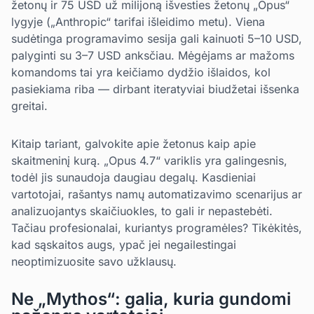
žetonų ir 75 USD už milijoną išvesties žetonų „Opus“
lygyje („Anthropic“ tarifai išleidimo metu). Viena
sudėtinga programavimo sesija gali kainuoti 5–10 USD,
palyginti su 3–7 USD anksčiau. Mėgėjams ar mažoms
komandoms tai yra keičiamo dydžio išlaidos, kol
pasiekiama riba — dirbant iteratyviai biudžetai išsenka
greitai.
Kitaip tariant, galvokite apie žetonus kaip apie
skaitmeninį kurą. „Opus 4.7“ variklis yra galingesnis,
todėl jis sunaudoja daugiau degalų. Kasdieniai
vartotojai, rašantys namų automatizavimo scenarijus ar
analizuojantys skaičiuokles, to gali ir nepastebėti.
Tačiau profesionalai, kuriantys programėles? Tikėkitės,
kad sąskaitos augs, ypač jei negailestingai
neoptimizuosite savo užklausų.
Ne „Mythos“: galia, kuria gundomi