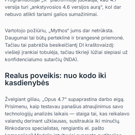
versija turi „ankstyvosios 4.6 versijos aurą“, kol dar
nebuvo atlikti tariami galios sumažinimai.
Vartotojo požiūriu, „Mythos“ jums dar netrūksta.
Daugumai tai būtų perteklinė ir brangesnė priemonė.
Tačiau tai pabrėžia besikeičiantį DI kraštovaizdį:
viešieji įrankiai tobulėja, tačiau tikrieji lūžiai slepiasi už
konfidencialumo sutarčių (NDA).
Realus poveikis: nuo kodo iki
kasdienybės
Žvelgiant giliau, „Opus 4.7“ supaprastina darbo eigą.
Prisimenu, kaip testavau panašius atnaujinimus savo
technologijų analizės laikais — staiga tai, kas reikalavo
valandų derinant užklausas, susitraukia iki minučių.
Rinkodaros specialistas, rengiantis el. pašto