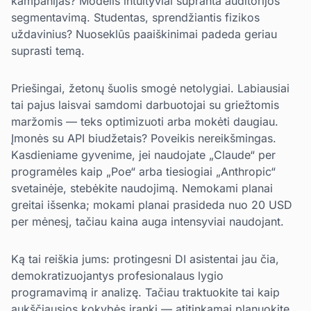
kampanijas? Modelis intuityviai supranta auditorijos
segmentavimą. Studentas, sprendžiantis fizikos
uždavinius? Nuoseklūs paaiškinimai padeda geriau
suprasti temą.
Priešingai, žetonų šuolis smogė netolygiai. Labiausiai
tai pajus laisvai samdomi darbuotojai su griežtomis
maržomis — teks optimizuoti arba mokėti daugiau.
Įmonės su API biudžetais? Poveikis nereikšmingas.
Kasdieniame gyvenime, jei naudojate „Claude“ per
programėles kaip „Poe“ arba tiesiogiai „Anthropic“
svetainėje, stebėkite naudojimą. Nemokami planai
greitai išsenka; mokami planai prasideda nuo 20 USD
per mėnesį, tačiau kaina auga intensyviai naudojant.
Ką tai reiškia jums: protingesni DI asistentai jau čia,
demokratizuojantys profesionalaus lygio
programavimą ir analizę. Tačiau traktuokite tai kaip
aukščiausios kokybės įrankį — atitinkamai planuokite