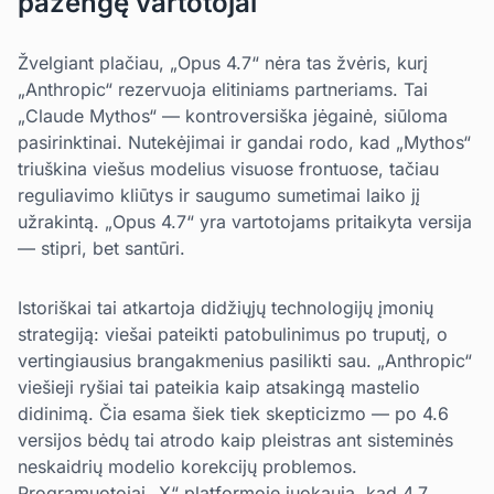
pažengę vartotojai
Žvelgiant plačiau, „Opus 4.7“ nėra tas žvėris, kurį
„Anthropic“ rezervuoja elitiniams partneriams. Tai
„Claude Mythos“ — kontroversiška jėgainė, siūloma
pasirinktinai. Nutekėjimai ir gandai rodo, kad „Mythos“
triuškina viešus modelius visuose frontuose, tačiau
reguliavimo kliūtys ir saugumo sumetimai laiko jį
užrakintą. „Opus 4.7“ yra vartotojams pritaikyta versija
— stipri, bet santūri.
Istoriškai tai atkartoja didžiųjų technologijų įmonių
strategiją: viešai pateikti patobulinimus po truputį, o
vertingiausius brangakmenius pasilikti sau. „Anthropic“
viešieji ryšiai tai pateikia kaip atsakingą mastelio
didinimą. Čia esama šiek tiek skepticizmo — po 4.6
versijos bėdų tai atrodo kaip pleistras ant sisteminės
neskaidrių modelio korekcijų problemos.
Programuotojai „X“ platformoje juokauja, kad 4.7