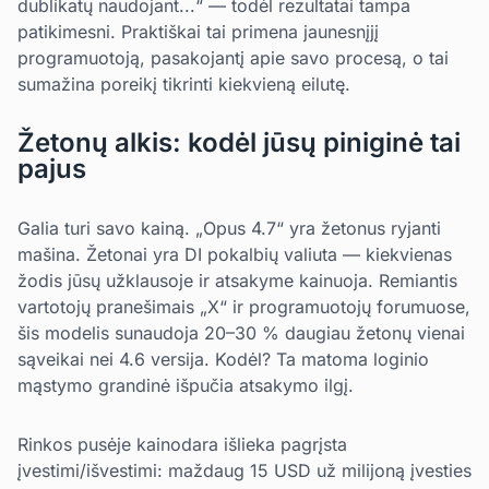
dublikatų naudojant...“ — todėl rezultatai tampa
patikimesni. Praktiškai tai primena jaunesnįjį
programuotoją, pasakojantį apie savo procesą, o tai
sumažina poreikį tikrinti kiekvieną eilutę.
Žetonų alkis: kodėl jūsų piniginė tai
pajus
Galia turi savo kainą. „Opus 4.7“ yra žetonus ryjanti
mašina. Žetonai yra DI pokalbių valiuta — kiekvienas
žodis jūsų užklausoje ir atsakyme kainuoja. Remiantis
vartotojų pranešimais „X“ ir programuotojų forumuose,
šis modelis sunaudoja 20–30 % daugiau žetonų vienai
sąveikai nei 4.6 versija. Kodėl? Ta matoma loginio
mąstymo grandinė išpučia atsakymo ilgį.
Rinkos pusėje kainodara išlieka pagrįsta
įvestimi/išvestimi: maždaug 15 USD už milijoną įvesties