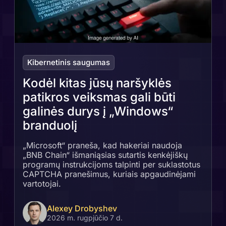
Kibernetinis saugumas
Kodėl kitas jūsų naršyklės
patikros veiksmas gali būti
galinės durys į „Windows“
branduolį
„Microsoft“ praneša, kad hakeriai naudoja
„BNB Chain“ išmaniąsias sutartis kenkėjiškų
programų instrukcijoms talpinti per suklastotus
CAPTCHA pranešimus, kuriais apgaudinėjami
vartotojai.
Alexey Drobyshev
2026 m. rugpjūčio 7 d.