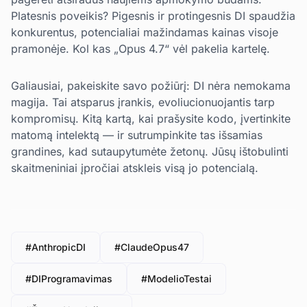
Platesnis poveikis? Pigesnis ir protingesnis DI spaudžia
konkurentus, potencialiai mažindamas kainas visoje
pramonėje. Kol kas „Opus 4.7“ vėl pakelia kartelę.
Galiausiai, pakeiskite savo požiūrį: DI nėra nemokama
magija. Tai atsparus įrankis, evoliucionuojantis tarp
kompromisų. Kitą kartą, kai prašysite kodo, įvertinkite
matomą intelektą — ir sutrumpinkite tas išsamias
grandines, kad sutaupytumėte žetonų. Jūsų ištobulinti
skaitmeniniai įpročiai atskleis visą jo potencialą.
#AnthropicDI
#ClaudeOpus47
#DIProgramavimas
#ModelioTestai