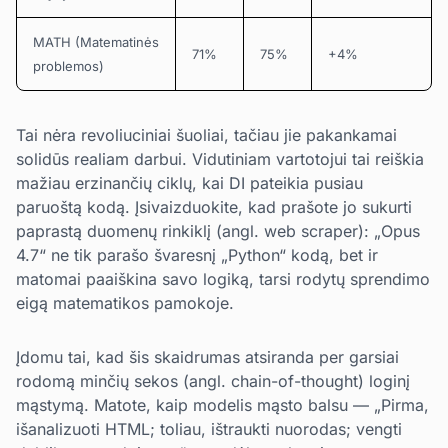
MATH (Matematinės
71%
75%
+4%
problemos)
Tai nėra revoliuciniai šuoliai, tačiau jie pakankamai
solidūs realiam darbui. Vidutiniam vartotojui tai reiškia
mažiau erzinančių ciklų, kai DI pateikia pusiau
paruoštą kodą. Įsivaizduokite, kad prašote jo sukurti
paprastą duomenų rinkiklį (angl. web scraper): „Opus
4.7“ ne tik parašo švaresnį „Python“ kodą, bet ir
matomai paaiškina savo logiką, tarsi rodytų sprendimo
eigą matematikos pamokoje.
Įdomu tai, kad šis skaidrumas atsiranda per garsiai
rodomą minčių sekos (angl. chain-of-thought) loginį
mąstymą. Matote, kaip modelis mąsto balsu — „Pirma,
išanalizuoti HTML; toliau, ištraukti nuorodas; vengti