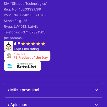
SIA "Sikneco Technologies"
Reg. No. 40203391789
PVM. No. LV40203391789
Skanstės g. 25
Ryga, LV-1013, Latvija
Telefonas: +371 67821505
(ne paramai)
4.6
AppSumo rating
Mūsų produktai
Beeble Mail
Apie mus