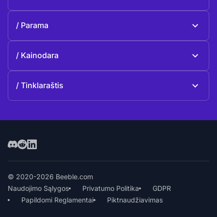
Beeble Drive
Apie Beeble
Parama
Misija
Bendrieji klausimai
Istorija
Kainodara
Paaukoti
Planai ir kainos
Kontaktai
Tinklaraštis
Tinklaraštis
© 2020-2026 Beeble.com
Naudojimo Sąlygos
Privatumo Politika
GDPR
Papildomi Reglamentai
Piktnaudžiavimas