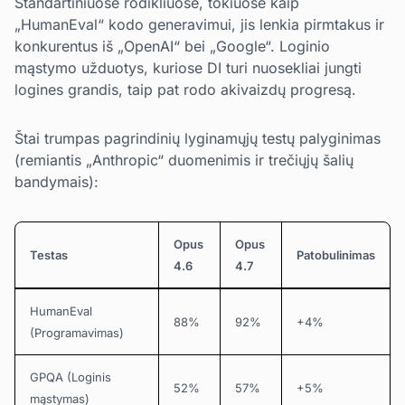
Standartiniuose rodikliuose, tokiuose kaip
„HumanEval“ kodo generavimui, jis lenkia pirmtakus ir
konkurentus iš „OpenAI“ bei „Google“. Loginio
mąstymo užduotys, kuriose DI turi nuosekliai jungti
logines grandis, taip pat rodo akivaizdų progresą.
Štai trumpas pagrindinių lyginamųjų testų palyginimas
(remiantis „Anthropic“ duomenimis ir trečiųjų šalių
bandymais):
Opus
Opus
Testas
Patobulinimas
4.6
4.7
HumanEval
88%
92%
+4%
(Programavimas)
GPQA (Loginis
52%
57%
+5%
mąstymas)