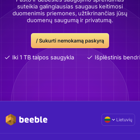
suteikia galingiausias saugaus keitimosi
duomenimis priemones, užtikrinančias jūsų
duomenų saugumą ir privatumą.
/
Sukurti nemokamą paskyrą
Iki 1 TB talpos saugykla
Išplėstinis bendrin
Lietuvių