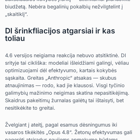
biudžetą. Nebėra begalinių pokalbių nežvilgtelint į
„skaitiklį“.
DI šrinkfliacijos atgarsiai ir kas
toliau
4.6 versijos neigiama reakcija nebuvo atsitiktinė. DI
srityje tai cikliška: modeliai išleidžiami galingi, vėliau
optimizuojami dėl efektyvumo, kartais kokybės
sąskaita. Greitas „Anthropic“ atsakas — skubus
atnaujinimas — rodo, kad jie klausosi. Visgi tyčinio
galimybių mažinimo neigimas skatina nepasitikėjimą.
Skaidrus pakeitimų žurnalas galėtų tai ištaisyti, bet
nesitikėkite to greitai.
Žvelgiant į ateitį, pagal esamus dėsningumus iki
vasaros tikėkitės „Opus 4.8“. Žetonų efektyvumas gali
pagerėti atsiradus naujiems apmokymo būdams.