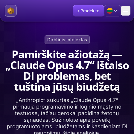
/ Pradėkite
Dirbtinis intelektas
Pamirškite ažiotažą —
„Claude Opus 4.7“ ištaiso
DI problemas, bet
tuština jūsų biudžetą
„Anthropic“ sukurtas „Claude Opus 4.7“
pirmauja programavimo ir loginio mąstymo
testuose, tačiau gerokai padidina žetonų
sąnaudas. Sužinokite apie poveikį
programuotojams, biudžetams ir kasdieniam DI
naudojimui šioje analizėje.