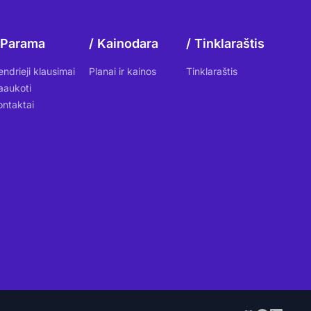
Parama
Kainodara
Tinklaraštis
endrieji klausimai
Planai ir kainos
Tinklaraštis
aaukoti
ontaktai