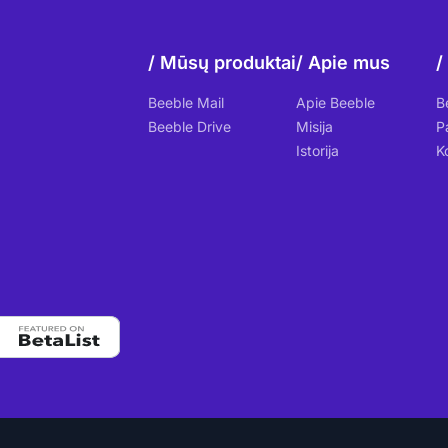
Mūsų produktai
Apie mus
Beeble Mail
Apie Beeble
B
Beeble Drive
Misija
P
Istorija
K