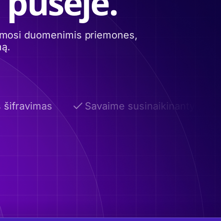
 pusėje.
itimosi duomenimis priemones,
mą.
šifravimas
Savaime susinaikinantys el. lai