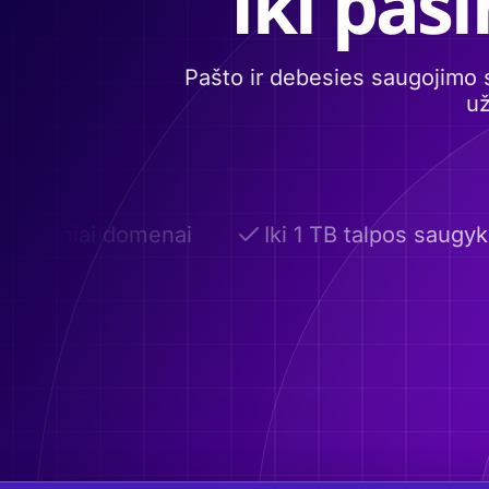
Iki pas
Pašto ir debesies saugojimo 
už
inktiniai domenai
Iki 1 TB talpos saugykla