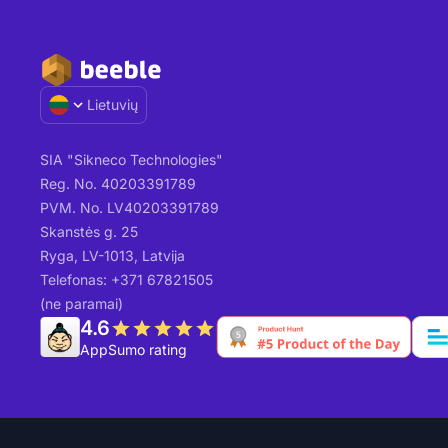
Lietuvių
SIA "Sikneco Technologies"
Reg. No. 40203391789
PVM. No. LV40203391789
Skanstės g. 25
Ryga, LV-1013, Latvija
Telefonas: +371 67821505
(ne paramai)
4.6
AppSumo rating