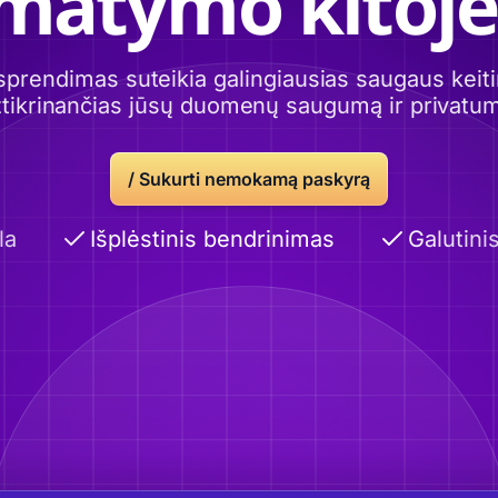
imatymo kitoje
sprendimas suteikia galingiausias saugaus ke
tikrinančias jūsų duomenų saugumą ir privatu
/
Sukurti nemokamą paskyrą
Išplėstinis bendrinimas
Galutinis 