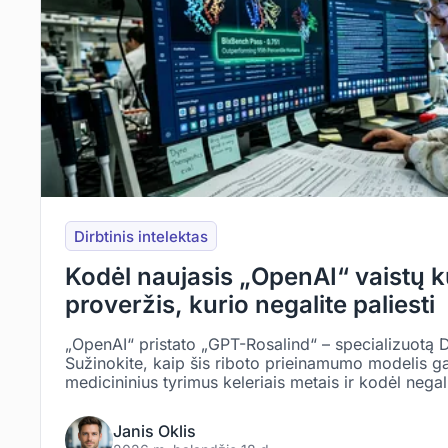
Dirbtinis intelektas
Kodėl naujasis „OpenAI“ vaistų k
proveržis, kurio negalite paliesti
„OpenAI“ pristato „GPT-Rosalind“ – specializuotą D
Sužinokite, kaip šis riboto prieinamumo modelis ga
medicininius tyrimus keleriais metais ir kodėl negal
Janis Oklis