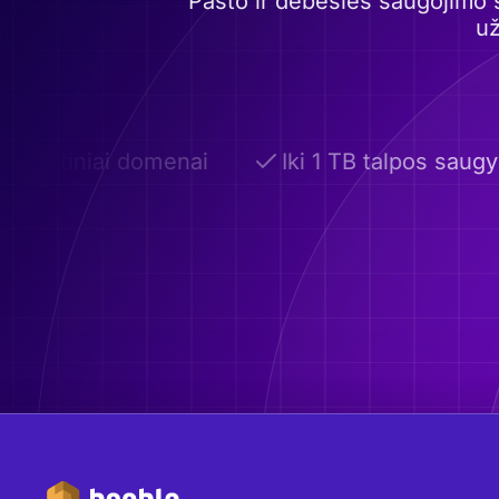
Pašto ir debesies saugojimo 
už
rinktiniai domenai
Iki 1 TB talpos saugykl