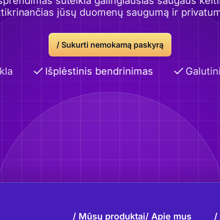
sprendimas suteikia galingiausias saugaus ke
tikrinančias jūsų duomenų saugumą ir privatu
/
Sukurti nemokamą paskyrą
a
Išplėstinis bendrinimas
Galutinis
Mūsų produktai
Apie mus