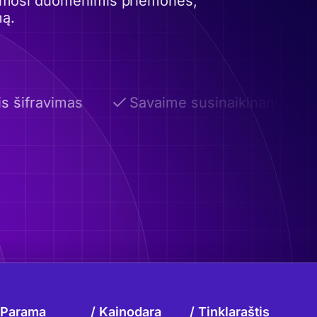
itimosi duomenimis priemones,
mą.
 šifravimas
Savaime susinaikinantys el. la
Parama
Kainodara
Tinklaraštis