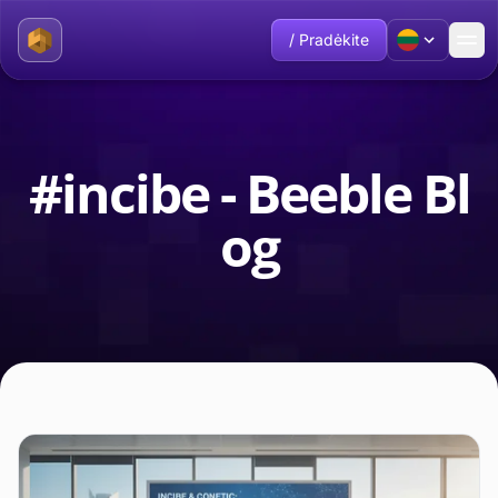
/ Pradėkite
#incibe - Beeble Bl
og