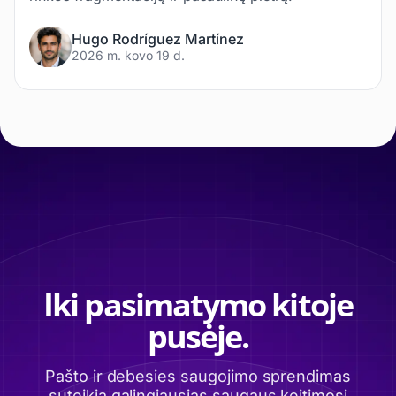
Hugo Rodríguez Martínez
2026 m. kovo 19 d.
Iki pasimatymo kitoje
pusėje.
Pašto ir debesies saugojimo sprendimas
suteikia galingiausias saugaus keitimosi