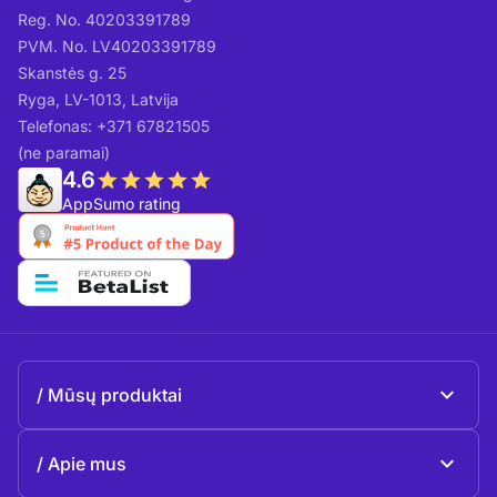
Reg. No. 40203391789
PVM. No. LV40203391789
Skanstės g. 25
Ryga, LV-1013, Latvija
Telefonas: +371 67821505
(ne paramai)
4.6
AppSumo rating
Mūsų produktai
Beeble Mail
Apie mus
Beeble Drive