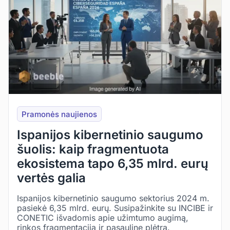
Pramonės naujienos
Ispanijos kibernetinio saugumo
šuolis: kaip fragmentuota
ekosistema tapo 6,35 mlrd. eurų
vertės galia
Ispanijos kibernetinio saugumo sektorius 2024 m.
pasiekė 6,35 mlrd. eurų. Susipažinkite su INCIBE ir
CONETIC išvadomis apie užimtumo augimą,
rinkos fragmentaciją ir pasaulinę plėtrą.