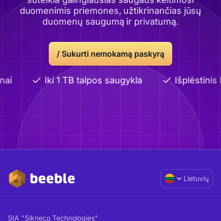
duomenimis priemones, užtikrinančias jūsų
duomenų saugumą ir privatumą.
/ Sukurti nemokamą paskyrą
nai
Iki 1 TB talpos saugykla
Išplėstinis
Lietuvių
SIA "Sikneco Technologies"