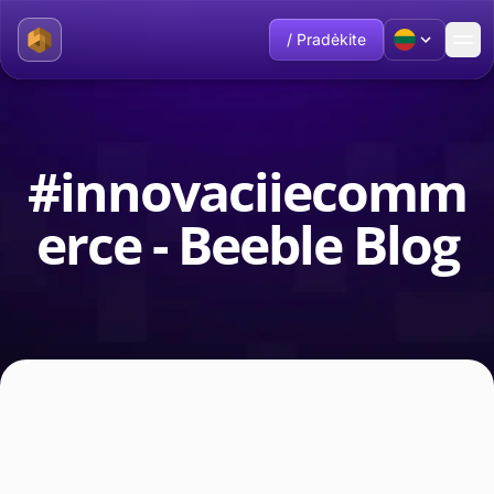
/ Pradėkite
#innovaciiecomm
erce - Beeble Blog