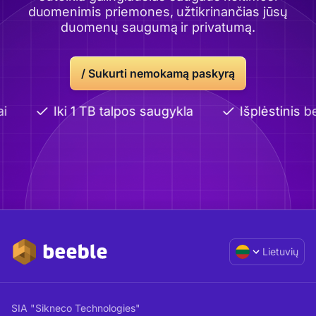
duomenimis priemones, užtikrinančias jūsų
duomenų saugumą ir privatumą.
/
Sukurti nemokamą paskyrą
i
Iki 1 TB talpos saugykla
Išplėstinis b
Lietuvių
SIA "Sikneco Technologies"