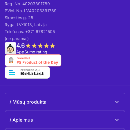
Reg. No. 40203391789
PVM. No. LV40203391789
Skanstės g. 25
Ryga, LV-1013, Latvija
Telefonas: +371 67821505
(ne paramai)
4.6
AppSumo rating
Mūsų produktai
Beeble Mail
Apie mus
Beeble Drive