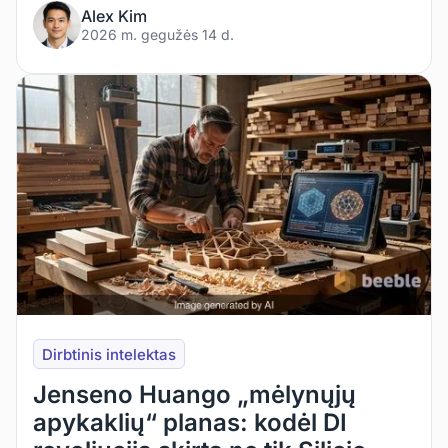
Alex Kim
2026 m. gegužės 14 d.
Dirbtinis intelektas
Jenseno Huango „mėlynųjų
apykaklių“ planas: kodėl DI