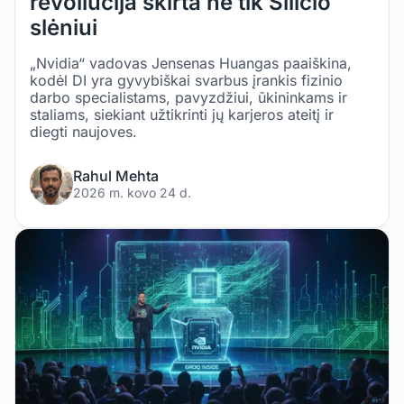
revoliucija skirta ne tik Silicio
slėniui
„Nvidia“ vadovas Jensenas Huangas paaiškina,
kodėl DI yra gyvybiškai svarbus įrankis fizinio
darbo specialistams, pavyzdžiui, ūkininkams ir
staliams, siekiant užtikrinti jų karjeros ateitį ir
diegti naujoves.
Rahul Mehta
2026 m. kovo 24 d.