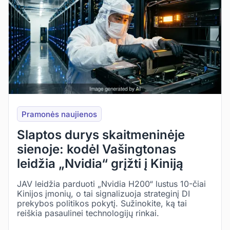
Pramonės naujienos
Slaptos durys skaitmeninėje
sienoje: kodėl Vašingtonas
leidžia „Nvidia“ grįžti į Kiniją
JAV leidžia parduoti „Nvidia H200“ lustus 10-čiai
Kinijos įmonių, o tai signalizuoja strateginį DI
prekybos politikos pokytį. Sužinokite, ką tai
reiškia pasaulinei technologijų rinkai.