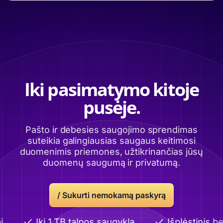
Iki pasimatymo kitoje
pusėje.
Pašto ir debesies saugojimo sprendimas
suteikia galingiausias saugaus keitimosi
duomenimis priemones, užtikrinančias jūsų
duomenų saugumą ir privatumą.
/
Sukurti nemokamą paskyrą
Iki 1 TB talpos saugykla
Išplėstinis be