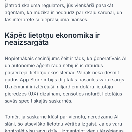
jāatrod skaļuma regulators; jūs vienkārši pasakāt
aģentam, ka mūzika ir nedaudz par skaļu sarunai, un
tas interpretē šī pieprasījuma nianses.
Kāpēc lietotņu ekonomika ir
neaizsargāta
Nopietnākais secinājums šeit ir tāds, ka ģeneratīvais AI
un autonomie aģenti rada nebijušus draudus
pašreizējai lietotņu ekosistēmai. Vairāk nekā desmit
gadus App Store ir bijis digitālās pasaules vārtu sargs.
Uzņēmumi ir iztērējuši miljardiem dolāru lietotāju
pieredzes (UX) dizainam, cenšoties noturēt lietotājus
savās specifiskajās saskarnēs.
Tomēr, ja saskarne kļūst par vienotu, neredzamu AI
slāni, šo atsevišķo lietotņu vērtība izgaist. Ja es varu
kontrolēt visu savu dzīvi, izmantojot vienu tērzēšanas