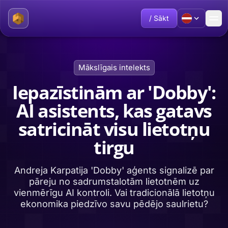
/ Sākt
Mākslīgais intelekts
Iepazīstinām ar 'Dobby':
AI asistents, kas gatavs
satricināt visu lietotņu
tirgu
Andreja Karpatija 'Dobby' aģents signalizē par
pāreju no sadrumstalotām lietotnēm uz
vienmērīgu AI kontroli. Vai tradicionālā lietotņu
ekonomika piedzīvo savu pēdējo saulrietu?