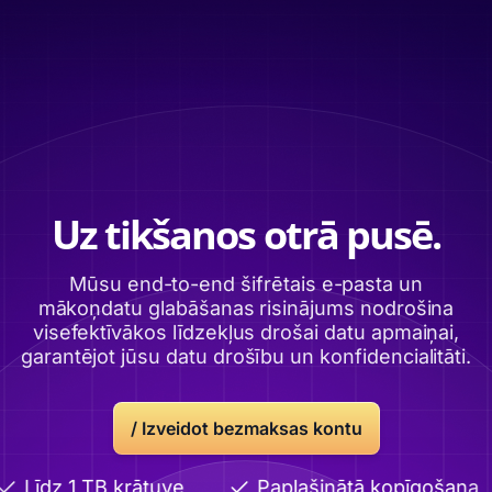
Uz tikšanos otrā pusē.
Mūsu end-to-end šifrētais e-pasta un
mākoņdatu glabāšanas risinājums nodrošina
visefektīvākos līdzekļus drošai datu apmaiņai,
garantējot jūsu datu drošību un konfidencialitāti.
/
Izveidot bezmaksas kontu
Līdz 1 TB krātuve
Paplašinātā kopīgošana