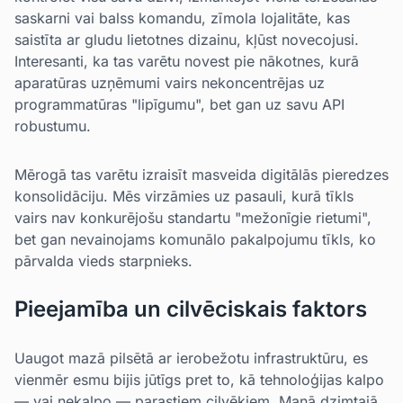
saskarni vai balss komandu, zīmola lojalitāte, kas
saistīta ar gludu lietotnes dizainu, kļūst novecojusi.
Interesanti, ka tas varētu novest pie nākotnes, kurā
aparatūras uzņēmumi vairs nekoncentrējas uz
programmatūras "lipīgumu", bet gan uz savu API
robustumu.
Mērogā tas varētu izraisīt masveida digitālās pieredzes
konsolidāciju. Mēs virzāmies uz pasauli, kurā tīkls
vairs nav konkurējošu standartu "mežonīgie rietumi",
bet gan nevainojams komunālo pakalpojumu tīkls, ko
pārvalda vieds starpnieks.
Pieejamība un cilvēciskais faktors
Uaugot mazā pilsētā ar ierobežotu infrastruktūru, es
vienmēr esmu bijis jūtīgs pret to, kā tehnoloģijas kalpo
— vai nekalpo — parastiem cilvēkiem. Manā dzimtajā