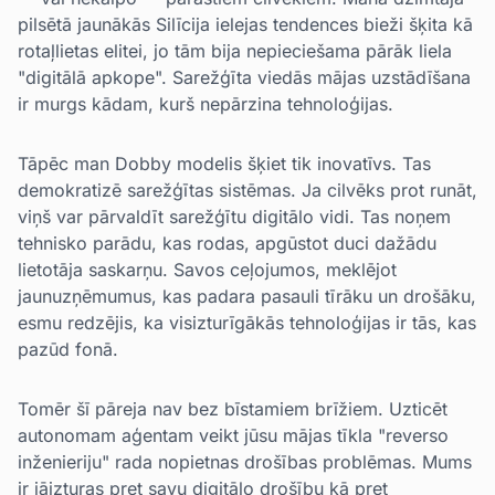
pilsētā jaunākās Silīcija ielejas tendences bieži šķita kā
rotaļlietas elitei, jo tām bija nepieciešama pārāk liela
"digitālā apkope". Sarežģīta viedās mājas uzstādīšana
ir murgs kādam, kurš nepārzina tehnoloģijas.
Tāpēc man Dobby modelis šķiet tik inovatīvs. Tas
demokratizē sarežģītas sistēmas. Ja cilvēks prot runāt,
viņš var pārvaldīt sarežģītu digitālo vidi. Tas noņem
tehnisko parādu, kas rodas, apgūstot duci dažādu
lietotāja saskarņu. Savos ceļojumos, meklējot
jaunuzņēmumus, kas padara pasauli tīrāku un drošāku,
esmu redzējis, ka visizturīgākās tehnoloģijas ir tās, kas
pazūd fonā.
Tomēr šī pāreja nav bez bīstamiem brīžiem. Uzticēt
autonomam aģentam veikt jūsu mājas tīkla "reverso
inženieriju" rada nopietnas drošības problēmas. Mums
ir jāizturas pret savu digitālo drošību kā pret