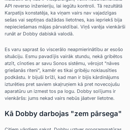
API reverso inženieriju, lai iegūtu kontroli. Tā rezultātā
Karpatijs konstatēja, ka viņam vairs nav vajadzīgas
sešas vai septiņas dažādas lietotnes, kas iepriekš bija
nepieciešamas mājas pārvaldībai. Viņš varēja vienkārši
runāt ar Dobby dabiskā valodā.
Es varu saprast šo viscerālo neapmierinātību ar esošo
situāciju. Esmu pavadījis vairāk stundu, nekā gribētos
atzīt, cīnoties ar savu Sonos sistēmu, vērojot "nāves
griešanās riteni", kamēr es tikai gribēju noklausīties
podkāstu. Ir bijuši brīži, kad man ir bijis kārdinājums
izturēties pret saviem skaļruņiem kā pret novecojušu
aparatūru un izmest tos pa logu. Dobby solījums ir
vienkāršs: jums nekad vairs nebūs jāatver lietotne.
Kā Dobby darbojas "zem pārsega"
Citiem vārdiem sakot, Dobby uztver programmatūras