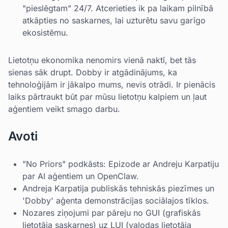
"pieslēgtam" 24/7. Atcerieties ik pa laikam pilnībā
atkāpties no saskarnes, lai uzturētu savu garīgo
ekosistēmu.
Lietotņu ekonomika nenomirs vienā naktī, bet tās
sienas sāk drupt. Dobby ir atgādinājums, ka
tehnoloģijām ir jākalpo mums, nevis otrādi. Ir pienācis
laiks pārtraukt būt par mūsu lietotņu kalpiem un ļaut
aģentiem veikt smago darbu.
Avoti
"No Priors" podkāsts: Epizode ar Andreju Karpatiju
par AI aģentiem un OpenClaw.
Andreja Karpatija publiskās tehniskās piezīmes un
'Dobby' aģenta demonstrācijas sociālajos tīklos.
Nozares ziņojumi par pāreju no GUI (grafiskās
lietotāja saskarnes) uz LUI (valodas lietotāja