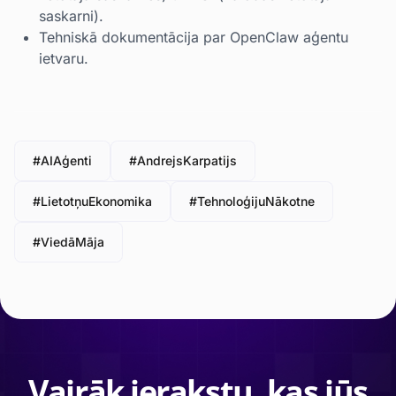
saskarni).
Tehniskā dokumentācija par OpenClaw aģentu
ietvaru.
#AIAģenti
#AndrejsKarpatijs
#LietotņuEkonomika
#TehnoloģijuNākotne
#ViedāMāja
Vairāk ierakstu, kas jūs