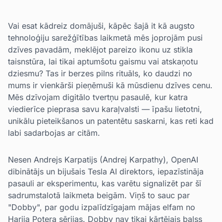
Vai esat kādreiz domājuši, kāpēc šajā it kā augsto
tehnoloģiju sarežģītības laikmetā mēs joprojām pusi
dzīves pavadām, meklējot pareizo ikonu uz stikla
taisnstūra, lai tikai aptumšotu gaismu vai atskaņotu
dziesmu? Tas ir berzes pilns rituāls, ko daudzi no
mums ir vienkārši pieņēmuši kā mūsdienu dzīves cenu.
Mēs dzīvojam digitālo tvertņu pasaulē, kur katra
viedierīce pieprasa savu karaļvalsti — īpašu lietotni,
unikālu pieteikšanos un patentētu saskarni, kas reti kad
labi sadarbojas ar citām.
Nesen Andrejs Karpatijs (Andrej Karpathy), OpenAI
dibinātājs un bijušais Tesla AI direktors, iepazīstināja
pasauli ar eksperimentu, kas varētu signalizēt par šī
sadrumstalotā laikmeta beigām. Viņš to sauc par
"Dobby", par godu izpalīdzīgajam mājas elfam no
Harija Potera sērijas. Dobby nav tikai kārtējais balss