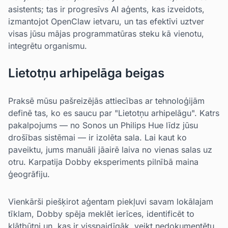
asistents; tas ir progresīvs AI aģents, kas izveidots,
izmantojot OpenClaw ietvaru, un tas efektīvi uztver
visas jūsu mājas programmatūras steku kā vienotu,
integrētu organismu.
Lietotņu arhipelāga beigas
Praksē mūsu pašreizējās attiecības ar tehnoloģijām
definē tas, ko es saucu par "Lietotņu arhipelāgu". Katrs
pakalpojums — no Sonos un Philips Hue līdz jūsu
drošības sistēmai — ir izolēta sala. Lai kaut ko
paveiktu, jums manuāli jāairē laiva no vienas salas uz
otru. Karpatija Dobby eksperiments pilnībā maina
ģeogrāfiju.
Vienkārši piešķirot aģentam piekļuvi savam lokālajam
tīklam, Dobby spēja meklēt ierīces, identificēt to
klātbūtni un, kas ir visspaidīgāk, veikt nedokumentētu