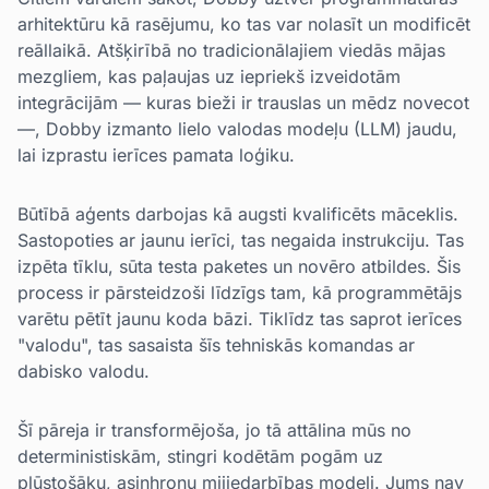
arhitektūru kā rasējumu, ko tas var nolasīt un modificēt
reāllaikā. Atšķirībā no tradicionālajiem viedās mājas
mezgliem, kas paļaujas uz iepriekš izveidotām
integrācijām — kuras bieži ir trauslas un mēdz novecot
—, Dobby izmanto lielo valodas modeļu (LLM) jaudu,
lai izprastu ierīces pamata loģiku.
Būtībā aģents darbojas kā augsti kvalificēts māceklis.
Sastopoties ar jaunu ierīci, tas negaida instrukciju. Tas
izpēta tīklu, sūta testa paketes un novēro atbildes. Šis
process ir pārsteidzoši līdzīgs tam, kā programmētājs
varētu pētīt jaunu koda bāzi. Tiklīdz tas saprot ierīces
"valodu", tas sasaista šīs tehniskās komandas ar
dabisko valodu.
Šī pāreja ir transformējoša, jo tā attālina mūs no
deterministiskām, stingri kodētām pogām uz
plūstošāku, asinhronu mijiedarbības modeli. Jums nav