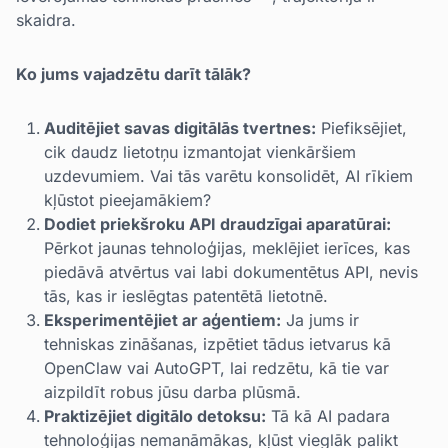
skaidra.
Ko jums vajadzētu darīt tālāk?
Auditējiet savas digitālās tvertnes:
Piefiksējiet,
cik daudz lietotņu izmantojat vienkāršiem
uzdevumiem. Vai tās varētu konsolidēt, AI rīkiem
kļūstot pieejamākiem?
Dodiet priekšroku API draudzīgai aparatūrai:
Pērkot jaunas tehnoloģijas, meklējiet ierīces, kas
piedāvā atvērtus vai labi dokumentētus API, nevis
tās, kas ir ieslēgtas patentētā lietotnē.
Eksperimentējiet ar aģentiem:
Ja jums ir
tehniskas zināšanas, izpētiet tādus ietvarus kā
OpenClaw vai AutoGPT, lai redzētu, kā tie var
aizpildīt robus jūsu darba plūsmā.
Praktizējiet digitālo detoksu:
Tā kā AI padara
tehnoloģijas nemanāmākas, kļūst vieglāk palikt