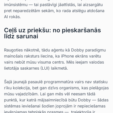
imūnsistēmu — tai pastāvīgi jāattīstās, lai aizsargātu
pret neparedzētām sekām, ko rada atslēgu atdošana
AI rokās.
Ceļš uz priekšu: no pieskaršanās
līdz sarunai
Raugoties nākotnē, tādu aģentu kā Dobby paradigmu
mainošais raksturs liecina, ka iPhone ekrāns varētu
vairs nebūt mūsu visuma centrs. Mēs ieejam valodas
lietotāja saskarnes (LUI) laikmetā.
Šajā jaunajā pasaulē programmatūra vairs nav statisku
rīku kolekcija, bet gan dzīvs organisms, kas pielāgojas
mūsu vajadzībām. Lai gan mēs vēl neesam tādā
punktā, kur katrā mājsaimniecībā būtu Dobby — šādas
sistēmas ieviešanai šodien joprojām ir nepieciešamas
ievērojamas tehniskās prasmes —, trajektorija ir