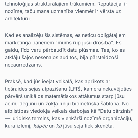
tehnoloģijas strukturālajiem trūkumiem. Reputācijai ir
nozīme, taču mana uzmanība vienmēr ir vērsta uz
arhitektūru.
Kad es analizēju šīs sistēmas, es neticu obligātajiem
mārketinga baneriem "mums rūp jūsu drošība". Es
gaidu, līdz varu pārbaudīt datu plūsmas. Tas, ko es
atklāju šajos nesenajos auditos, bija pārsteidzoši
necaurredzams.
Praksē, kad jūs ieejat veikalā, kas aprīkots ar
tiešraides sejas atpazīšanu (LFR), kamera nekavējoties
pārvērš unikālos matemātiskos attālumus starp jūsu
acīm, degunu un žokļa līniju biometriskā šablonā. No
atbilstības viedokļa veikals darbojas kā "Datu pārzinis"
— juridisks termins, kas vienkārši nozīmē organizāciju,
kura izlemj,
kāpēc
un
kā
jūsu seja tiek skenēta.