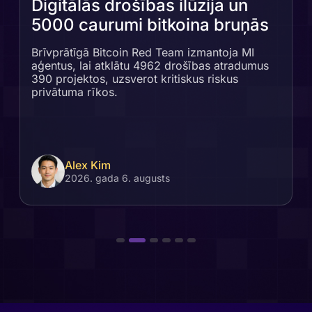
Digitālās drošības ilūzija un
5000 caurumi bitkoina bruņās
Brīvprātīgā Bitcoin Red Team izmantoja MI
aģentus, lai atklātu 4962 drošības atradumus
390 projektos, uzsverot kritiskus riskus
privātuma rīkos.
Alex Kim
2026. gada 6. augusts