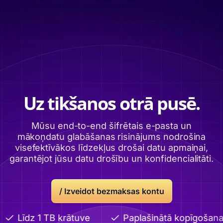
Uz tikšanos otrā pusē.
Mūsu end-to-end šifrētais e-pasta un
mākoņdatu glabāšanas risinājums nodrošina
visefektīvākos līdzekļus drošai datu apmaiņai,
garantējot jūsu datu drošību un konfidencialitāti.
/
Izveidot bezmaksas kontu
Līdz 1 TB krātuve
Paplašinātā kopīgošana