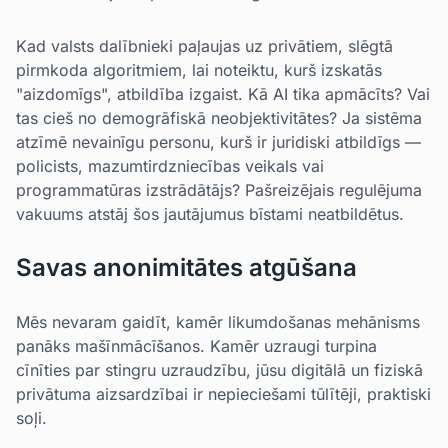
Kad valsts dalībnieki paļaujas uz privātiem, slēgtā
pirmkoda algoritmiem, lai noteiktu, kurš izskatās
"aizdomīgs", atbildība izgaist. Kā AI tika apmācīts? Vai
tas cieš no demogrāfiskā neobjektivitātes? Ja sistēma
atzīmē nevainīgu personu, kurš ir juridiski atbildīgs —
policists, mazumtirdzniecības veikals vai
programmatūras izstrādātājs? Pašreizējais regulējuma
vakuums atstāj šos jautājumus bīstami neatbildētus.
Savas anonimitātes atgūšana
Mēs nevaram gaidīt, kamēr likumdošanas mehānisms
panāks mašīnmācīšanos. Kamēr uzraugi turpina
cīnīties par stingru uzraudzību, jūsu digitālā un fiziskā
privātuma aizsardzībai ir nepieciešami tūlītēji, praktiski
soļi.