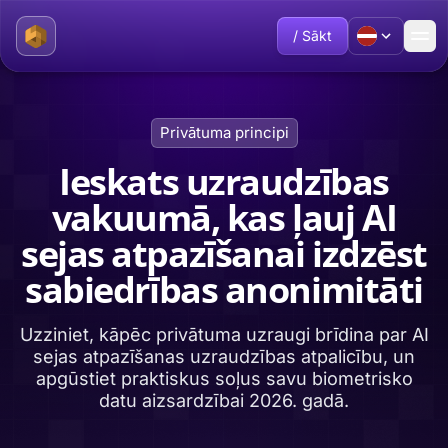
/ Sākt
Privātuma principi
Ieskats uzraudzības
vakuumā, kas ļauj AI
sejas atpazīšanai izdzēst
sabiedrības anonimitāti
Uzziniet, kāpēc privātuma uzraugi brīdina par AI
sejas atpazīšanas uzraudzības atpalicību, un
apgūstiet praktiskus soļus savu biometrisko
datu aizsardzībai 2026. gadā.