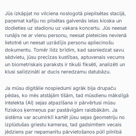
Jūs izkāpjat no vilciena noslogotā piepilsētas stacijā,
paņemat kafiju no pilsētas galvenās ielas kioska un
dodieties uz stadionu uz vakara koncertu. Jūs neesat
runājis ne ar vienu personu, neesat pieteicies nevienā
lietotnē un neesat uzrādījis personu apliecinošu
dokumentu. Tomēr līdz brīdim, kad sasniedzat savu
sēdvietu, jūsu precīzas kustības, aptuvenais vecums
un biometriskais paraksts ir tikuši fiksēti, analizēti un
klusi salīdzināti ar ducis neredzamu datubāzu.
Ja mūsu digitālie nospiedumi agrāk bija drupaču
pēdas, ko mēs atstājām tīšām, tad mūsdienu mākslīgā
intelekta (AI) sejas atpazīšana ir pārvērtusi mūsu
fiziskos ķermeņus par pastāvīgām raidbākām. Ja
sistēma var acumirklī kartēt jūsu sejas ģeometriju no
izplūdušas griestu kameras, tad gadsimtiem vecais
jēdziens par nepamanītu pārvietošanos pūlī pilnībā