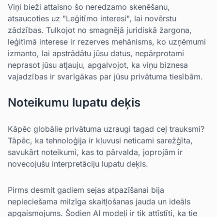
Viņi bieži attaisno šo neredzamo skenēšanu,
atsaucoties uz "Leģitīmo interesi", lai novērstu
zādzības. Tulkojot no smagnējā juridiskā žargona,
leģitīmā interese ir rezerves mehānisms, ko uzņēmumi
izmanto, lai apstrādātu jūsu datus, nepārprotami
neprasot jūsu atļauju, apgalvojot, ka viņu biznesa
vajadzības ir svarīgākas par jūsu privātuma tiesībām.
Noteikumu lupatu deķis
Kāpēc globālie privātuma uzraugi tagad ceļ trauksmi?
Tāpēc, ka tehnoloģija ir kļuvusi neticami sarežģīta,
savukārt noteikumi, kas to pārvalda, joprojām ir
novecojušu interpretāciju lupatu deķis.
Pirms desmit gadiem sejas atpazīšanai bija
nepieciešama milzīga skaitļošanas jauda un ideāls
apgaismojums. Šodien AI modeļi ir tik attīstīti, ka tie