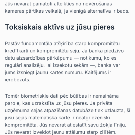
Jūs nevarat pamatoti atteikties no novērošanas
kameras pārtikas veikalā, ja vienīgā alternatīva ir bads.
Toksiskais aktīvs uz jūsu pieres
Pastāv fundamentāla atšķirība starp kompromitētu
kredītkarti un kompromitētu seju. Ja banka piedzīvo
datu aizsardzības pārkāpumu — notikumu, ko es
regulāri analizēju, lai izsekotu sekām —, banka var
jums izsniegt jaunu kartes numuru. Kaitējums ir
ierobežots.
Tomēr biometriskie dati pēc būtības ir nemaināma
parole, kas uzrakstīta uz jūsu pieres. Ja privāta
uzņēmuma sejas atpazīšanas datubāze tiek uzlauzta, šī
jūsu sejas matemātiskā karte ir neatgriezeniski
kompromitēta. Jūs nevarat atiestatīt savu žokļa līniju.
Jūs nevarat izveidot jaunu attālumu starp zīlītēm.