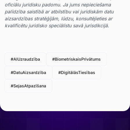
oficiālu juridisku padomu. Ja jums nepieciešama
palīdzība saistībā ar atbilstību vai juridiskām datu
aizsardzības stratēģijām, lūdzu, konsultējieties ar
kvalificētu juridisko speciālistu savā jurisdikcijā.
#AIUzraudzība
#BiometriskaisPrivātums
#DatuAizsardzība
#DigitālāsTiesības
#SejasAtpazīšana