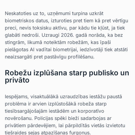
Neskatoties uz to, uzņēmumi turpina uzkrāt
biometriskos datus, izturoties pret tiem kā pret vērtīgu
preci, nevis toksisku aktīvu, par kādu tie kļūst, ja tiek
glabāti nedroši. Uzraugi 2026. gadā norāda, ka bez
stingrām, likumā noteiktām robežām, kas īpaši
pielāgotas AI vadītai biometrijai, iedzīvotāji tiek atstāti
neaizsargāti pret pastāvīgu profilēšanu.
Robežu izplūšana starp publisko un
privāto
Iespējams, visaktuālākā uzraudzības iestāžu paustā
problēma ir arvien izplūstošākā robeža starp
tiesībsargājošajām iestādēm un korporatīvo
novērošanu. Policijas spēki bieži sadarbojas ar
privātiem pārdevējiem, lai pārpildītās vietās izvietotu
tiešraides sejas atpazīšanas furgonus.