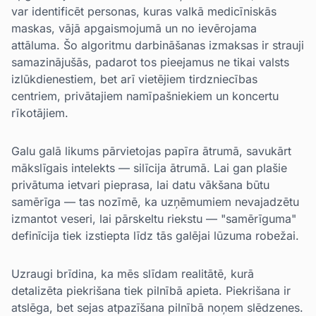
var identificēt personas, kuras valkā medicīniskās
maskas, vājā apgaismojumā un no ievērojama
attāluma. Šo algoritmu darbināšanas izmaksas ir strauji
samazinājušās, padarot tos pieejamus ne tikai valsts
izlūkdienestiem, bet arī vietējiem tirdzniecības
centriem, privātajiem namīpašniekiem un koncertu
rīkotājiem.
Galu galā likums pārvietojas papīra ātrumā, savukārt
mākslīgais intelekts — silīcija ātrumā. Lai gan plašie
privātuma ietvari pieprasa, lai datu vākšana būtu
samērīga — tas nozīmē, ka uzņēmumiem nevajadzētu
izmantot veseri, lai pārskeltu riekstu — "samērīguma"
definīcija tiek izstiepta līdz tās galējai lūzuma robežai.
Uzraugi brīdina, ka mēs slīdam realitātē, kurā
detalizēta piekrišana tiek pilnībā apieta. Piekrišana ir
atslēga, bet sejas atpazīšana pilnībā noņem slēdzenes.