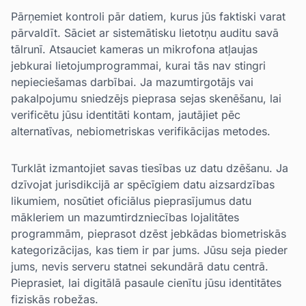
Pārņemiet kontroli pār datiem, kurus jūs faktiski varat
pārvaldīt. Sāciet ar sistemātisku lietotņu auditu savā
tālrunī. Atsauciet kameras un mikrofona atļaujas
jebkurai lietojumprogrammai, kurai tās nav stingri
nepieciešamas darbībai. Ja mazumtirgotājs vai
pakalpojumu sniedzējs pieprasa sejas skenēšanu, lai
verificētu jūsu identitāti kontam, jautājiet pēc
alternatīvas, nebiometriskas verifikācijas metodes.
Turklāt izmantojiet savas tiesības uz datu dzēšanu. Ja
dzīvojat jurisdikcijā ar spēcīgiem datu aizsardzības
likumiem, nosūtiet oficiālus pieprasījumus datu
mākleriem un mazumtirdzniecības lojalitātes
programmām, pieprasot dzēst jebkādas biometriskās
kategorizācijas, kas tiem ir par jums. Jūsu seja pieder
jums, nevis serveru statnei sekundārā datu centrā.
Pieprasiet, lai digitālā pasaule cienītu jūsu identitātes
fiziskās robežas.