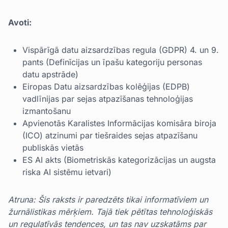
Avoti:
Vispārīgā datu aizsardzības regula (GDPR) 4. un 9.
pants (Definīcijas un īpašu kategoriju personas
datu apstrāde)
Eiropas Datu aizsardzības kolēģijas (EDPB)
vadlīnijas par sejas atpazīšanas tehnoloģijas
izmantošanu
Apvienotās Karalistes Informācijas komisāra biroja
(ICO) atzinumi par tiešraides sejas atpazīšanu
publiskās vietās
ES AI akts (Biometriskās kategorizācijas un augsta
riska AI sistēmu ietvari)
Atruna: Šis raksts ir paredzēts tikai informatīviem un
žurnālistikas mērķiem. Tajā tiek pētītas tehnoloģiskās
un regulatīvās tendences, un tas nav uzskatāms par