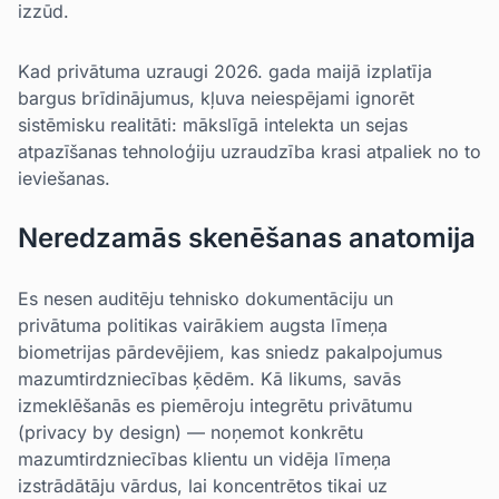
izzūd.
Kad privātuma uzraugi 2026. gada maijā izplatīja
bargus brīdinājumus, kļuva neiespējami ignorēt
sistēmisku realitāti: mākslīgā intelekta un sejas
atpazīšanas tehnoloģiju uzraudzība krasi atpaliek no to
ieviešanas.
Neredzamās skenēšanas anatomija
Es nesen auditēju tehnisko dokumentāciju un
privātuma politikas vairākiem augsta līmeņa
biometrijas pārdevējiem, kas sniedz pakalpojumus
mazumtirdzniecības ķēdēm. Kā likums, savās
izmeklēšanās es piemēroju integrētu privātumu
(privacy by design) — noņemot konkrētu
mazumtirdzniecības klientu un vidēja līmeņa
izstrādātāju vārdus, lai koncentrētos tikai uz