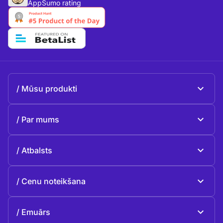
AppSumo rating
Mūsu produkti
Beeble Mail
Par mums
Beeble Drive
Par Beeble
Atbalsts
Misija
Vispārīgie jautājumi
Vēsture
Cenu noteikšana
Ziedot
Plāni un cenas
Kontakti
Emuārs