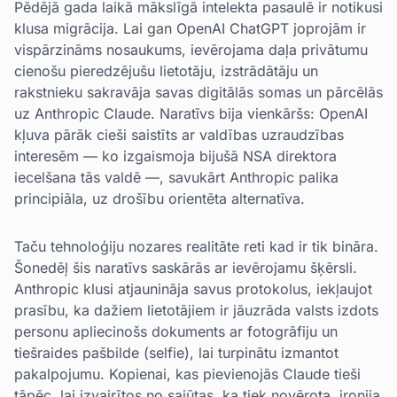
Pēdējā gada laikā mākslīgā intelekta pasaulē ir notikusi
klusa migrācija. Lai gan OpenAI ChatGPT joprojām ir
vispārzināms nosaukums, ievērojama daļa privātumu
cienošu pieredzējušu lietotāju, izstrādātāju un
rakstnieku sakravāja savas digitālās somas un pārcēlās
uz Anthropic Claude. Naratīvs bija vienkāršs: OpenAI
kļuva pārāk cieši saistīts ar valdības uzraudzības
interesēm — ko izgaismoja bijušā NSA direktora
iecelšana tās valdē —, savukārt Anthropic palika
principiāla, uz drošību orientēta alternatīva.
Taču tehnoloģiju nozares realitāte reti kad ir tik bināra.
Šonedēļ šis naratīvs saskārās ar ievērojamu šķērsli.
Anthropic klusi atjaunināja savus protokolus, iekļaujot
prasību, ka dažiem lietotājiem ir jāuzrāda valsts izdots
personu apliecinošs dokuments ar fotogrāfiju un
tiešraides pašbilde (selfie), lai turpinātu izmantot
pakalpojumu. Kopienai, kas pievienojās Claude tieši
tāpēc, lai izvairītos no sajūtas, ka tiek novērota, ironija