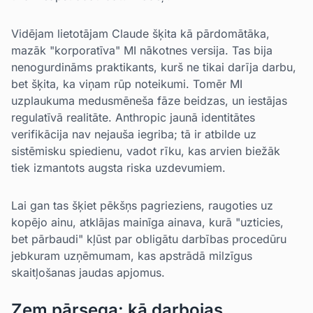
Vidējam lietotājam Claude šķita kā pārdomātāka,
mazāk "korporatīva" MI nākotnes versija. Tas bija
nenogurdināms praktikants, kurš ne tikai darīja darbu,
bet šķita, ka viņam rūp noteikumi. Tomēr MI
uzplaukuma medusmēneša fāze beidzas, un iestājas
regulatīvā realitāte. Anthropic jaunā identitātes
verifikācija nav nejauša iegriba; tā ir atbilde uz
sistēmisku spiedienu, vadot rīku, kas arvien biežāk
tiek izmantots augsta riska uzdevumiem.
Lai gan tas šķiet pēkšņs pagrieziens, raugoties uz
kopējo ainu, atklājas mainīga ainava, kurā "uzticies,
bet pārbaudi" kļūst par obligātu darbības procedūru
jebkuram uzņēmumam, kas apstrādā milzīgus
skaitļošanas jaudas apjomus.
Zem pārsega: kā darbojas