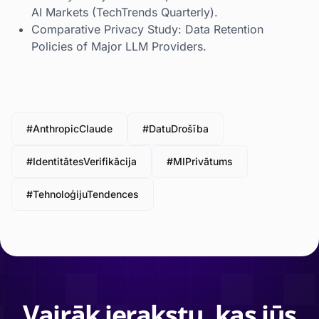
AI Markets (TechTrends Quarterly).
Comparative Privacy Study: Data Retention
Policies of Major LLM Providers.
#AnthropicClaude
#DatuDrošība
#IdentitātesVerifikācija
#MIPrivātums
#TehnoloģijuTendences
Vairāk ierakstu, kas jūs