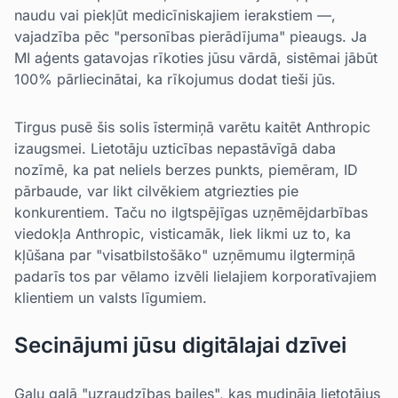
naudu vai piekļūt medicīniskajiem ierakstiem —,
vajadzība pēc "personības pierādījuma" pieaugs. Ja
MI aģents gatavojas rīkoties jūsu vārdā, sistēmai jābūt
100% pārliecinātai, ka rīkojumus dodat tieši jūs.
Tirgus pusē šis solis īstermiņā varētu kaitēt Anthropic
izaugsmei. Lietotāju uzticības nepastāvīgā daba
nozīmē, ka pat neliels berzes punkts, piemēram, ID
pārbaude, var likt cilvēkiem atgriezties pie
konkurentiem. Taču no ilgtspējīgas uzņēmējdarbības
viedokļa Anthropic, visticamāk, liek likmi uz to, ka
kļūšana par "visatbilstošāko" uzņēmumu ilgtermiņā
padarīs tos par vēlamo izvēli lielajiem korporatīvajiem
klientiem un valsts līgumiem.
Secinājumi jūsu digitālajai dzīvei
Galu galā "uzraudzības bailes", kas mudināja lietotājus