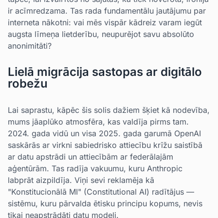
ir acīmredzama. Tas rada fundamentālu jautājumu par
interneta nākotni: vai mēs vispār kādreiz varam iegūt
augsta līmeņa lietderību, neupurējot savu absolūto
anonimitāti?
Lielā migrācija sastopas ar digitālo
robežu
Lai saprastu, kāpēc šis solis dažiem šķiet kā nodevība,
mums jāaplūko atmosfēra, kas valdīja pirms tam.
2024. gada vidū un visa 2025. gada garumā OpenAI
saskārās ar virkni sabiedrisko attiecību krīžu saistībā
ar datu apstrādi un attiecībām ar federālajām
aģentūrām. Tas radīja vakuumu, kuru Anthropic
labprāt aizpildīja. Viņi sevi reklamēja kā
"Konstitucionālā MI" (Constitutional AI) radītājus —
sistēmu, kuru pārvalda ētisku principu kopums, nevis
tikai neapstrādāti datu modeļi.