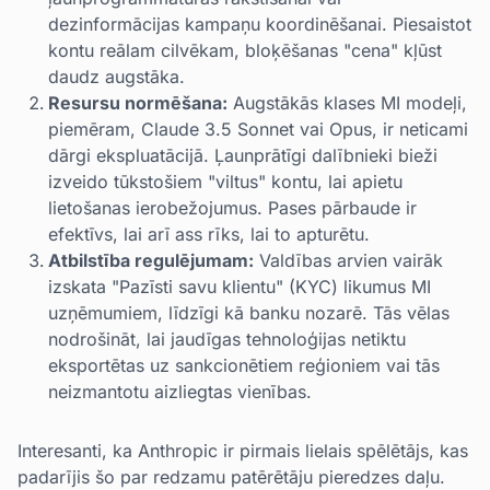
dezinformācijas kampaņu koordinēšanai. Piesaistot
kontu reālam cilvēkam, bloķēšanas "cena" kļūst
daudz augstāka.
Resursu normēšana:
Augstākās klases MI modeļi,
piemēram, Claude 3.5 Sonnet vai Opus, ir neticami
dārgi ekspluatācijā. Ļaunprātīgi dalībnieki bieži
izveido tūkstošiem "viltus" kontu, lai apietu
lietošanas ierobežojumus. Pases pārbaude ir
efektīvs, lai arī ass rīks, lai to apturētu.
Atbilstība regulējumam:
Valdības arvien vairāk
izskata "Pazīsti savu klientu" (KYC) likumus MI
uzņēmumiem, līdzīgi kā banku nozarē. Tās vēlas
nodrošināt, lai jaudīgas tehnoloģijas netiktu
eksportētas uz sankcionētiem reģioniem vai tās
neizmantotu aizliegtas vienības.
Interesanti, ka Anthropic ir pirmais lielais spēlētājs, kas
padarījis šo par redzamu patērētāju pieredzes daļu.