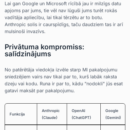
Lai gan Google un Microsoft rīcībā jau ir milzīgs datu
apjoms par jums, tie vēl nav lūguši jums turēt rokās
vadītāja apliecību, lai tikai tērzētu ar to botu.
Anthropic solis ir caurspīdīgs, taču daudziem tas ir arī
mulsinoši invazīvs.
Privātuma kompromiss:
salīdzinājums
No patērētāja viedokļa izvēle starp MI pakalpojumu
sniedzējiem vairs nav tikai par to, kurš labāk raksta
dzeju vai kodu. Runa ir par to, kādu "nodokli" jūs esat
gatavi maksāt par pakalpojumu.
Anthropic
OpenAI
Google
Funkcija
(Claude)
(ChatGPT)
(Gemini)