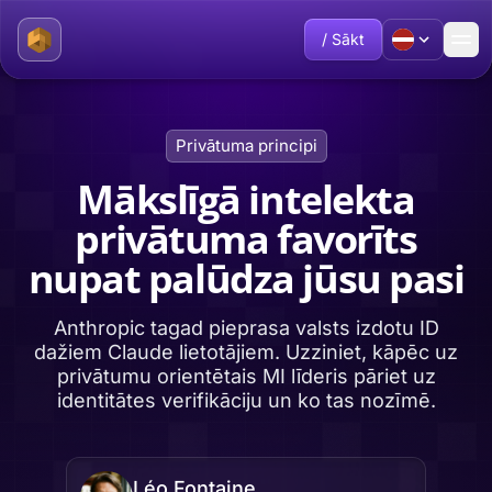
/ Sākt
Privātuma principi
Mākslīgā intelekta
privātuma favorīts
nupat palūdza jūsu pasi
Anthropic tagad pieprasa valsts izdotu ID
dažiem Claude lietotājiem. Uzziniet, kāpēc uz
privātumu orientētais MI līderis pāriet uz
identitātes verifikāciju un ko tas nozīmē.
Léo Fontaine