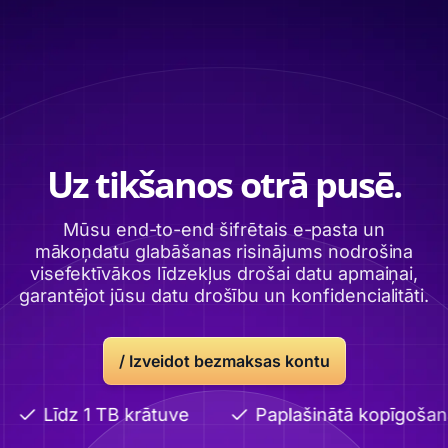
Uz tikšanos otrā pusē.
Mūsu end-to-end šifrētais e-pasta un
mākoņdatu glabāšanas risinājums nodrošina
visefektīvākos līdzekļus drošai datu apmaiņai,
garantējot jūsu datu drošību un konfidencialitāti.
/ Izveidot bezmaksas kontu
Līdz 1 TB krātuve
Paplašinātā kopīgošana