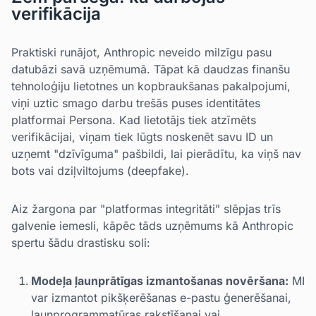
verifikācija
Praktiski runājot, Anthropic neveido milzīgu pasu
datubāzi savā uzņēmumā. Tāpat kā daudzas finanšu
tehnoloģiju lietotnes un kopbraukšanas pakalpojumi,
viņi uztic smago darbu trešās puses identitātes
platformai Persona. Kad lietotājs tiek atzīmēts
verifikācijai, viņam tiek lūgts noskenēt savu ID un
uzņemt "dzīvīguma" pašbildi, lai pierādītu, ka viņš nav
bots vai dziļviltojums (deepfake).
Aiz žargona par "platformas integritāti" slēpjas trīs
galvenie iemesli, kāpēc tāds uzņēmums kā Anthropic
spertu šādu drastisku soli:
Modeļa ļaunprātīgas izmantošanas novēršana:
MI
var izmantot pikšķerēšanas e-pastu ģenerēšanai,
ļaunprogrammatūras rakstīšanai vai