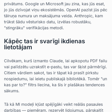
privātums. Google un Microsoft jau zina, kas jūs esat,
jo jūs dzīvojat viņu ekosistēmās. OpenAI pazīst jūs pēc
tālruņa numura un maksājuma veida. Anthropic, kam
trūkst šādu vēsturisko datu, izvēlas robustāku,
"stingrāku" verifikācijas metodi.
Kāpēc tas ir svarīgi ikdienas
lietotājam
Cilvēkam, kurš izmanto Claude, lai apkopotu PDF failu
vai palīdzētu uzrakstīt e-pastu, tas var šķist pārmērīgi.
Citiem vārdiem sakot, tas ir tāpat kā prasīt pirkstu
nospiedumu, lai ieietu publiskajā bibliotēkā. Tomēr "un
kas par to?" filtrs liecina, ka šis ir plašākas tendences
sākums.
Tā kā MI modeļi kļūst spējīgāki veikt reālās pasaules
darbības — piemēram, rezervēt lidojumus, pārskaitīt