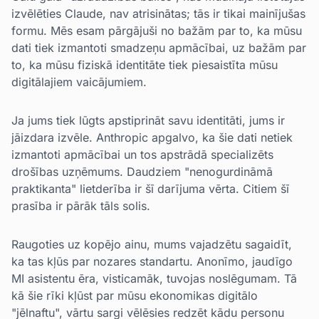
izvēlēties Claude, nav atrisinātas; tās ir tikai mainījušas
formu. Mēs esam pārgājuši no bažām par to, ka mūsu
dati tiek izmantoti smadzeņu apmācībai, uz bažām par
to, ka mūsu fiziskā identitāte tiek piesaistīta mūsu
digitālajiem vaicājumiem.
Ja jums tiek lūgts apstiprināt savu identitāti, jums ir
jāizdara izvēle. Anthropic apgalvo, ka šie dati netiek
izmantoti apmācībai un tos apstrādā specializēts
drošības uzņēmums. Daudziem "nenogurdināmā
praktikanta" lietderība ir šī darījuma vērta. Citiem šī
prasība ir pārāk tāls solis.
Raugoties uz kopējo ainu, mums vajadzētu sagaidīt,
ka tas kļūs par nozares standartu. Anonīmo, jaudīgo
MI asistentu ēra, visticamāk, tuvojas noslēgumam. Tā
kā šie rīki kļūst par mūsu ekonomikas digitālo
"jēlnaftu", vārtu sargi vēlēsies redzēt kādu personu