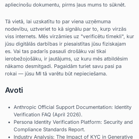
apliecinošu dokumentu, pirms ļaus mums to sūknēt.
Tā vietā, lai uzskatītu to par viena uzņēmuma
nodevību, uztveriet to kā signālu par to, kurp virzās
viss internets. Mēs virzāmies uz "verificētu tīmekli", kur
jūsu digitālās darbības ir piesaistītas jūsu fiziskajam
es. Vai tas padarīs pasauli drošāku vai tikai
ierobežojošāku, ir jautājums, uz kuru mēs atbildēsim
nākamo desmitgadi. Pagaidām turiet savu pasi pa
rokai — jūsu MI tā varētu būt nepieciešama.
Avoti
Anthropic Official Support Documentation: Identity
Verification FAQ (April 2026).
Persona Identity Verification Platform: Security and
Compliance Standards Report.
Industry Analysis: The Impact of KYC in Generative