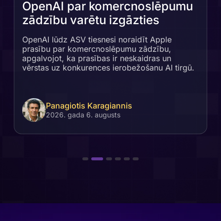
OpenAI par komercnoslēpumu
zādzību varētu izgāzties
OpenAI lūdz ASV tiesnesi noraidīt Apple
prasību par komercnoslēpumu zādzību,
apgalvojot, ka prasības ir neskaidras un
vērstas uz konkurences ierobežošanu AI tirgū.
Panagiotis Karagiannis
2026. gada 6. augusts