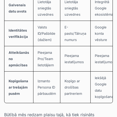
Lietotāja
Lietotāja
Integrētā
Galvenais
sniegtās
sniegtās
Google
datu avots
uzvednes
uzvednes
ekosistēma
Valsts
E-
Google
Identitātes
ID/Pašbilde
pasts/Tālruņa
konta
verifikācija
(dažiem)
numurs
vēsture
Atteikšanās
Pieejama
Pieejama
Pieejama
no
Pro/Team
iestatījumos
iestatījumos
apmācības
lietotājiem
Iekšējā
Kopīgošana
Izmanto
Kopīgo ar
Google
ar trešajām
Persona ID
drošības
datu
pusēm
pārbaudēm
partneriem
kopīgošana
Būtībā mēs redzam plaisu tajā, kā tiek risināts