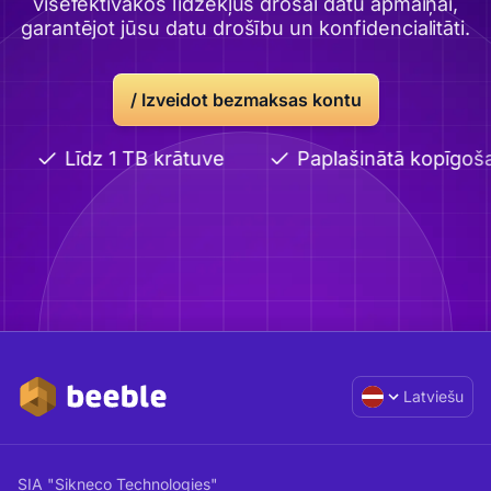
visefektīvākos līdzekļus drošai datu apmaiņai,
garantējot jūsu datu drošību un konfidencialitāti.
/ Izveidot bezmaksas kontu
Līdz 1 TB krātuve
Paplašinātā kopīgoš
Latviešu
SIA "Sikneco Technologies"