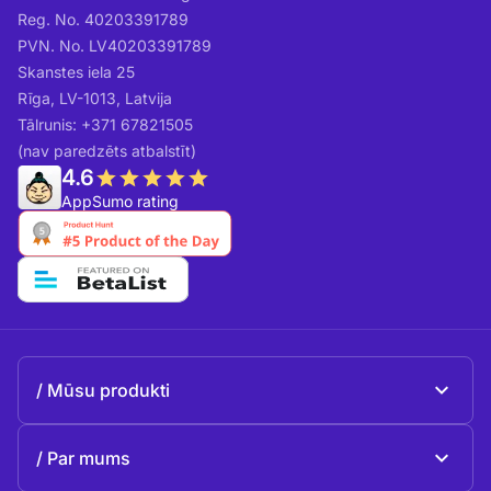
Reg. No. 40203391789
PVN. No. LV40203391789
Skanstes iela 25
Rīga, LV-1013, Latvija
Tālrunis: +371 67821505
(nav paredzēts atbalstīt)
4.6
AppSumo rating
Mūsu produkti
Beeble Mail
Par mums
Beeble Drive