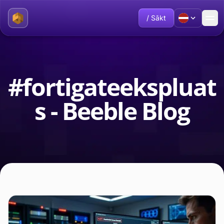
/ Sākt
#fortigateekspluat
s - Beeble Blog