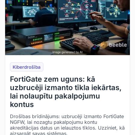
Kiberdrošība
FortiGate zem uguns: kā
uzbrucēji izmanto tīkla iekārtas,
lai nolaupītu pakalpojumu
kontus
Drošības brīdinājums: uzbrucēji izmanto FortiGate
NGFW, lai nozagtu pakalpojumu kontu
akreditācijas datus un ielauztos tīklos. Uzziniet, kā
aizsargāt savas sistēmas.