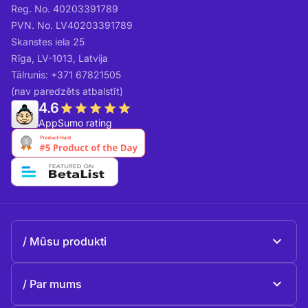
Reg. No. 40203391789
PVN. No. LV40203391789
Skanstes iela 25
Rīga, LV-1013, Latvija
Tālrunis: +371 67821505
(nav paredzēts atbalstīt)
4.6
AppSumo rating
Mūsu produkti
Beeble Mail
Par mums
Beeble Drive