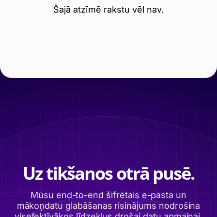
Šajā atzīmē rakstu vēl nav.
Uz tikšanos otrā pusē.
Mūsu end-to-end šifrētais e-pasta un
mākoņdatu glabāšanas risinājums nodrošina
visefektīvākos līdzekļus drošai datu apmaiņai,