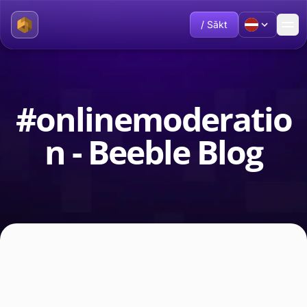
/ Sākt
#onlinemoderatio
n - Beeble Blog