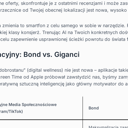
e oferty, skonfrontuje je z ostatnimi recenzjami i może za
 przecznice od Twojej obecnej lokalizacji jest nowa, wysoko
 zmienia to smartfon z celu samego w sobie w narzędzie. F
okiej klasy konsjerż. Trenując AI na Twoich konkretnych doś
a celu zapewnienie usprawnionej ścieżki powrotu do świata 
cyjny: Bond vs. Giganci
rostanu” (digital wellness) nie jest nowa – aplikacje tak
reen Time od Apple próbował zawstydzić nas, byśmy zamyk
eratywną sztuczną inteligencję jako główny motywator do a
yjne Media Społecznościowe
Bond
gram/TikTok)
Maksymalizacja zaa