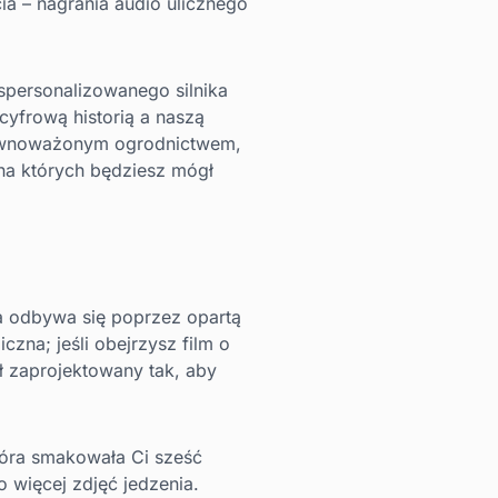
a – nagrania audio ulicznego
 spersonalizowanego silnika
yfrową historią a naszą
zrównoważonym ogrodnictwem,
, na których będziesz mógł
a odbywa się poprzez opartą
czna; jeśli obejrzysz film o
ł zaprojektowany tak, aby
tóra smakowała Ci sześć
o więcej zdjęć jedzenia.