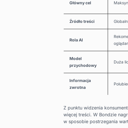
Główny cel
Maksyma
Źródło treści
Globaln
Rekomen
Rola AI
oglądan
Model
Duża li
przychodowy
Informacja
Polubie
zwrotna
Z punktu widzenia konsumenta
więcej treści. W Bondzie nag
w sposobie postrzegania wart