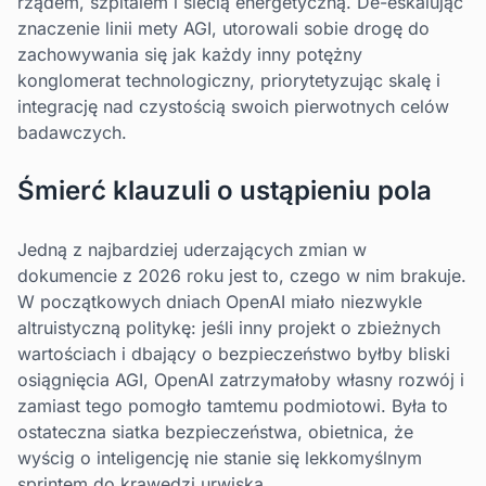
rządem, szpitalem i siecią energetyczną. De-eskalując
znaczenie linii mety AGI, utorowali sobie drogę do
zachowywania się jak każdy inny potężny
konglomerat technologiczny, priorytetyzując skalę i
integrację nad czystością swoich pierwotnych celów
badawczych.
Śmierć klauzuli o ustąpieniu pola
Jedną z najbardziej uderzających zmian w
dokumencie z 2026 roku jest to, czego w nim brakuje.
W początkowych dniach OpenAI miało niezwykle
altruistyczną politykę: jeśli inny projekt o zbieżnych
wartościach i dbający o bezpieczeństwo byłby bliski
osiągnięcia AGI, OpenAI zatrzymałoby własny rozwój i
zamiast tego pomogło tamtemu podmiotowi. Była to
ostateczna siatka bezpieczeństwa, obietnica, że
wyścig o inteligencję nie stanie się lekkomyślnym
sprintem do krawędzi urwiska.