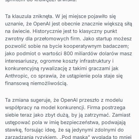
Ta klauzula zniknęła. W jej miejsce pojawiło się
uznanie, że OpenAI jest obecnie znacznie większą siłą
na świecie. Historycznie jest to klasyczny punkt
zwrotny dla przełomowych firm. Jako startup możesz
pozwolić sobie na bycie kooperatywnym badaczem;
jako podmiot o wartości 800 miliardów dolarów masz
interesariuszy, ogromne koszty infrastruktury i
konkurencyjną rywalizację z takimi graczami jak
Anthropic, co sprawia, że ustąpienie pola staje się
finansową niemożliwością.
Ta zmiana sugeruje, że OpenAI przeszło z modelu
współpracy na model konkurencji. Firma postrzega
siebie teraz jako zbyt dużą, by ją zatrzymać. Zamiast
ustępować pola w imię bezpieczeństwa, podwajają
stawkę, forsując ideę, że są jedynymi zdolnymi do
zarządzania ryzykiem. „Pod maską” wygląda to mniej