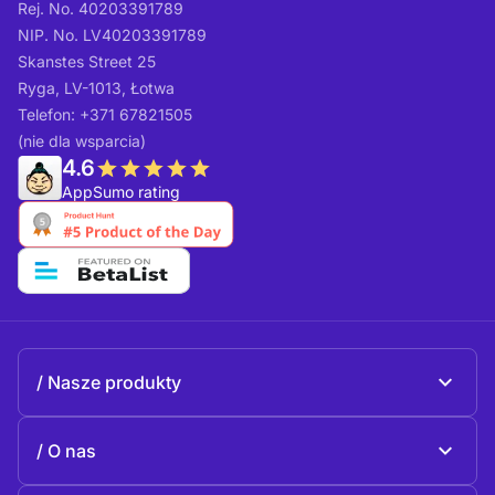
Rej. No. 40203391789
NIP. No. LV40203391789
Skanstes Street 25
Ryga, LV-1013, Łotwa
Telefon: +371 67821505
(nie dla wsparcia)
4.6
AppSumo rating
Nasze produkty
Beeble Mail
O nas
Beeble Drive