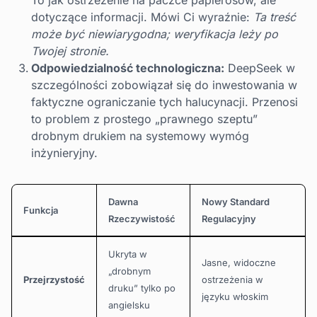
To jak ostrzeżenie na paczce papierosów, ale
dotyczące informacji. Mówi Ci wyraźnie:
Ta treść
może być niewiarygodna; weryfikacja leży po
Twojej stronie.
Odpowiedzialność technologiczna:
DeepSeek w
szczególności zobowiązał się do inwestowania w
faktyczne ograniczanie tych halucynacji. Przenosi
to problem z prostego „prawnego szeptu”
drobnym drukiem na systemowy wymóg
inżynieryjny.
Dawna
Nowy Standard
Funkcja
Rzeczywistość
Regulacyjny
Ukryta w
Jasne, widoczne
„drobnym
Przejrzystość
ostrzeżenia w
druku” tylko po
języku włoskim
angielsku