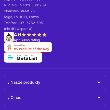
NIP. No. LV40203391789
Skanstes Street 25
Ryga, LV-1013, Łotwa
Telefon: +371 67821505
(nie dla wsparcia)
4.6
AppSumo rating
Nasze produkty
Beeble Mail
O nas
Beeble Drive
O Beeble