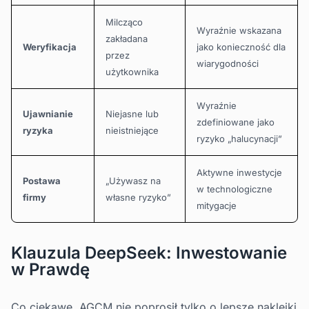
Milcząco
Wyraźnie wskazana
zakładana
Weryfikacja
jako konieczność dla
przez
wiarygodności
użytkownika
Wyraźnie
Ujawnianie
Niejasne lub
zdefiniowane jako
ryzyka
nieistniejące
ryzyko „halucynacji”
Aktywne inwestycje
Postawa
„Używasz na
w technologiczne
firmy
własne ryzyko”
mitygacje
Klauzula DeepSeek: Inwestowanie
w Prawdę
Co ciekawe, AGCM nie poprosił tylko o lepsze naklejki