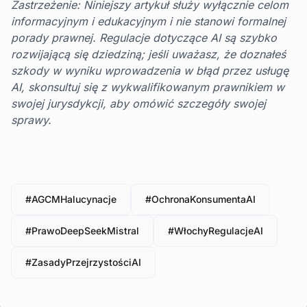
Zastrzeżenie: Niniejszy artykuł służy wyłącznie celom
informacyjnym i edukacyjnym i nie stanowi formalnej
porady prawnej. Regulacje dotyczące AI są szybko
rozwijającą się dziedziną; jeśli uważasz, że doznałeś
szkody w wyniku wprowadzenia w błąd przez usługę
AI, skonsultuj się z wykwalifikowanym prawnikiem w
swojej jurysdykcji, aby omówić szczegóły swojej
sprawy.
#AGCMHalucynacje
#OchronaKonsumentaAI
#PrawoDeepSeekMistral
#WłochyRegulacjeAI
#ZasadyPrzejrzystościAI