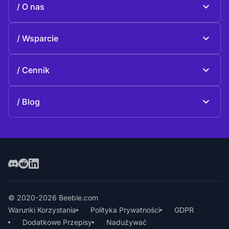
O nas
Beeble Drive
O Beeble
Wsparcie
Misja
Często zadawane pytania
Historia
Cennik
Dotacja
Plany i ceny
kontakt
Blog
Blog
© 2020-2026 Beeble.com
Warunki Korzystania
Polityka Prywatności
GDPR
Dodatkowe Przepisy
Nadużywać