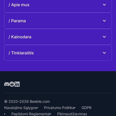
Beeble Mail
Apie mus
Beeble Drive
Apie Beeble
Parama
Misija
Bendrieji klausimai
Istorija
Kainodara
Paaukoti
Planai ir kainos
Kontaktai
Tinklaraštis
Tinklaraštis
© 2020-2026 Beeble.com
Naudojimo Sąlygos
Privatumo Politika
GDPR
Papildomi Reglamentai
Piktnaudžiavimas