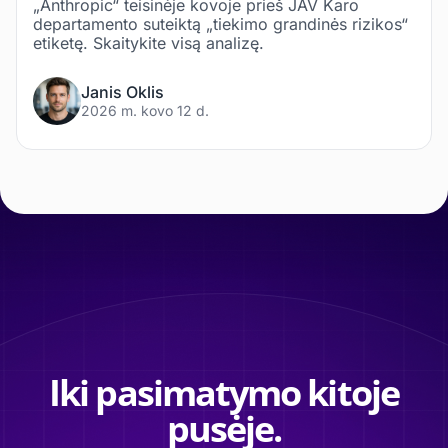
„Anthropic“ teisinėje kovoje prieš JAV Karo
departamento suteiktą „tiekimo grandinės rizikos“
etiketę. Skaitykite visą analizę.
Janis Oklis
2026 m. kovo 12 d.
Iki pasimatymo kitoje
pusėje.