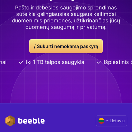
Pašto ir debesies saugojimo sprendimas
suteikia galingiausias saugaus keitimosi
duomenimis priemones, užtikrinančias jūsų
duomenų saugumą ir privatumą.
/
Sukurti nemokamą paskyrą
ai
Iki 1 TB talpos saugykla
Išplėstinis 
Lietuvių