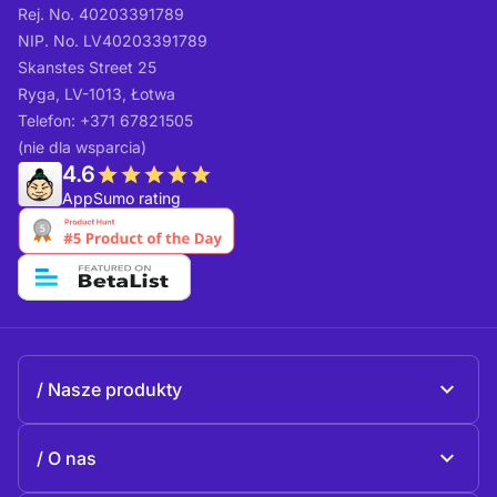
Rej. No. 40203391789
NIP. No. LV40203391789
Skanstes Street 25
Ryga, LV-1013, Łotwa
Telefon: +371 67821505
(nie dla wsparcia)
4.6
AppSumo rating
Nasze produkty
Beeble Mail
O nas
Beeble Drive