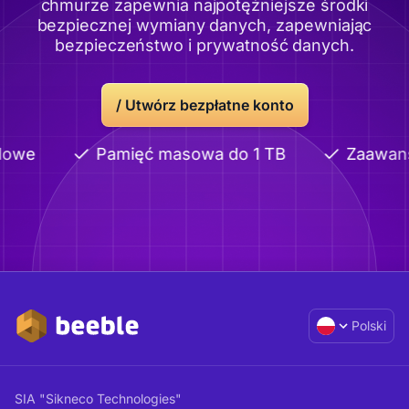
chmurze zapewnia najpotężniejsze środki
bezpiecznej wymiany danych, zapewniając
bezpieczeństwo i prywatność danych.
/
Utwórz bezpłatne konto
dowe
Pamięć masowa do 1 TB
Zaawans
Polski
SIA "Sikneco Technologies"