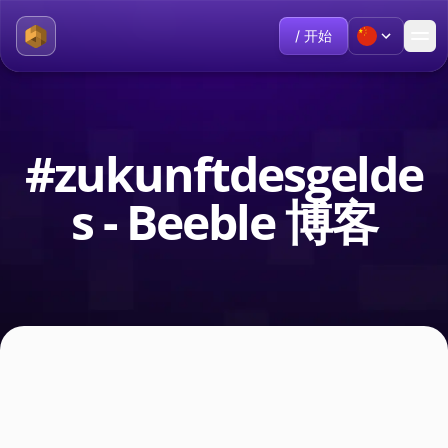
/ 开始
#zukunftdesgelde
s - Beeble 博客