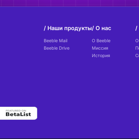
Наши продукты
О нас
Beeble Mail
О Beeble
О
Beeble Drive
Миссия
П
История
С