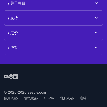
关于项目
Beeble Drive
关于 Beeble
支持
使命
一般性问题
历史
定价
支持我们
计划和定价
联系方式
博客
博客
© 2020-2026 Beeble.com
使用条款
隐私政策
GDPR
附加规定
虐待