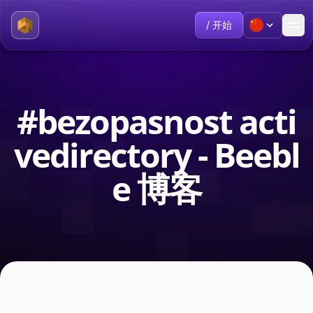
/ 开始
#bezopasnost acti
vedirectory - Beebl
e 博客