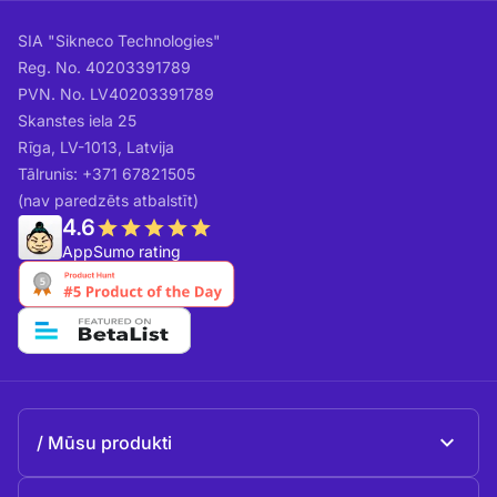
SIA "Sikneco Technologies"
Reg. No. 40203391789
PVN. No. LV40203391789
Skanstes iela 25
Rīga, LV-1013, Latvija
Tālrunis: +371 67821505
(nav paredzēts atbalstīt)
4.6
AppSumo rating
Mūsu produkti
Beeble Mail