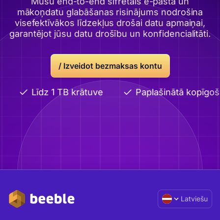
Mūsu end-to-end šifrētais e-pasta un
mākoņdatu glabāšanas risinājums nodrošina
visefektīvākos līdzekļus drošai datu apmaiņai,
garantējot jūsu datu drošību un konfidencialitāti.
/
Izveidot bezmaksas kontu
Līdz 1 TB krātuve
Paplašinātā kopīgoš
Latviešu