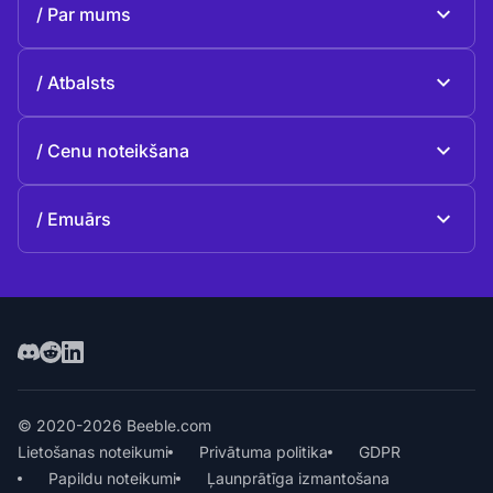
Par mums
Beeble Drive
Par Beeble
Atbalsts
Misija
Vispārīgie jautājumi
Vēsture
Cenu noteikšana
Ziedot
Plāni un cenas
Kontakti
Emuārs
Emuārs
© 2020-2026 Beeble.com
Lietošanas noteikumi
Privātuma politika
GDPR
Papildu noteikumi
Ļaunprātīga izmantošana