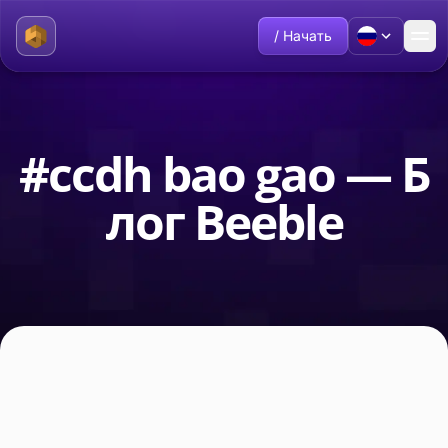
/ Начать
#ccdh bao gao — Б
лог Beeble