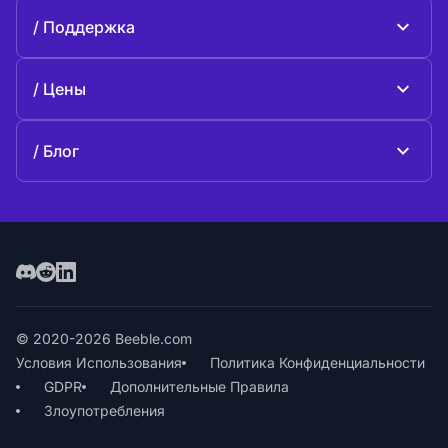
О Beeble
Поддержка
Миссия
Общие вопросы
История
Цены
Поддержите нас
Тарифные планы
Свяжитесь с нами
Блог
Блог
© 2020-2026 Beeble.com
Условия Использования
Политика Конфиденциальности
GDPR
Дополнительные Правила
Злоупотребления