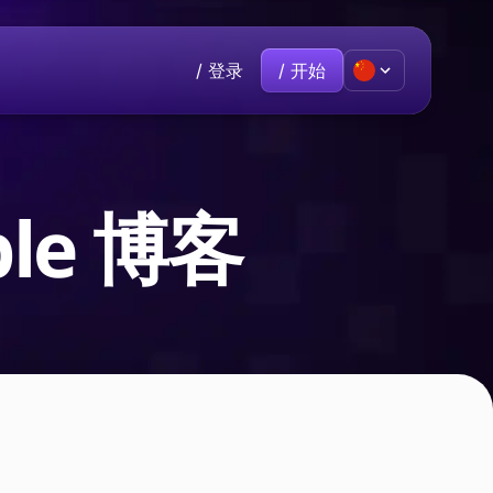
/ 登录
/ 开始
Premium
热门
联系方式
加入我们
己。
有话要说？欢迎直接与我们联系。
eble 博客
€9.60
/月
rive
云存储保护您的所有文件。