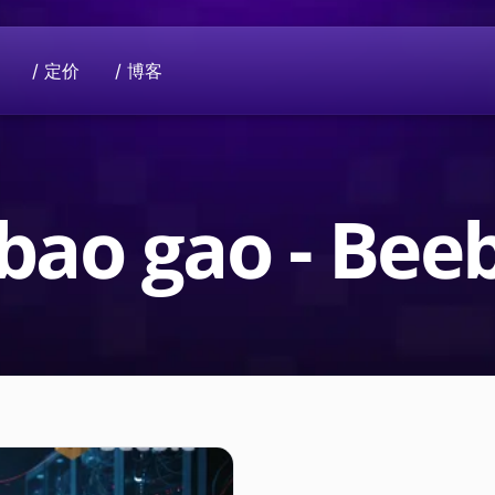
/ 定价
/ 博客
支持我们
使命
领域。
有意捐款？请联系我们进行捐助。
共同提升隐私行业。您的数据只属于您自
bao gao - Be
法到面向社会的全球项
Beeble D
使用加密