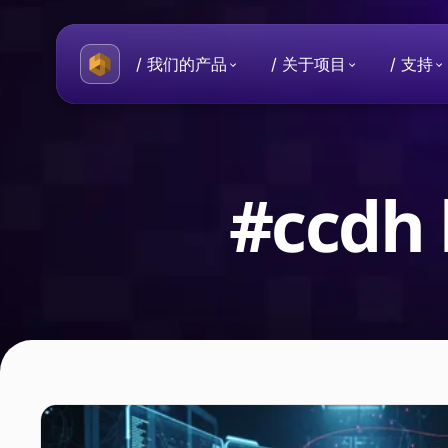
/ 我们的产品
/ 关于项目
/ 支持
关于 Beeble
一般性问题
您的数据和隐私受到保护的数字
有关 Beeble 项目的常见问题。
#ccdh 
历史
从制作个人使用的安全工具的想
目。
Beeble Mail
每天交换端到端加密电子邮件。