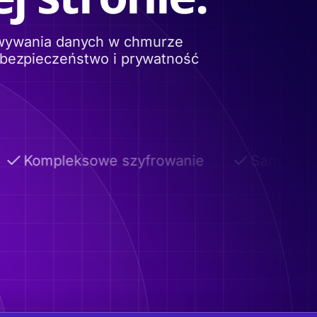
owywania danych w chmurze
 bezpieczeństwo i prywatność
Kompleksowe szyfrowanie
Samoniszcz