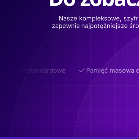
Nasze kompleksowe, szyfr
zapewnia najpotężniejsze śr
ny niestandardowe
Pamięć masowa do 