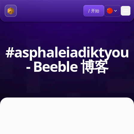
/ 开始
#asphaleiadiktyou
- Beeble 博客