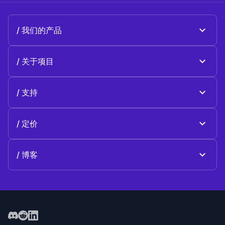
我们的产品
Beeble Mail
关于项目
Beeble Drive
关于 Beeble
支持
使命
一般性问题
历史
定价
支持我们
计划和定价
联系方式
博客
博客