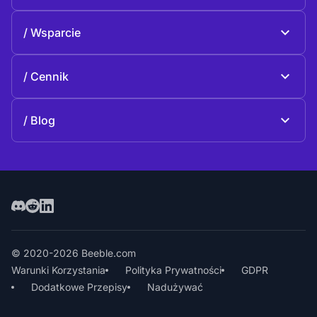
Beeble Drive
O Beeble
Wsparcie
Misja
Często zadawane pytania
Historia
Cennik
Dotacja
Plany i ceny
kontakt
Blog
Blog
© 2020-2026 Beeble.com
Warunki Korzystania
Polityka Prywatności
GDPR
Dodatkowe Przepisy
Nadużywać