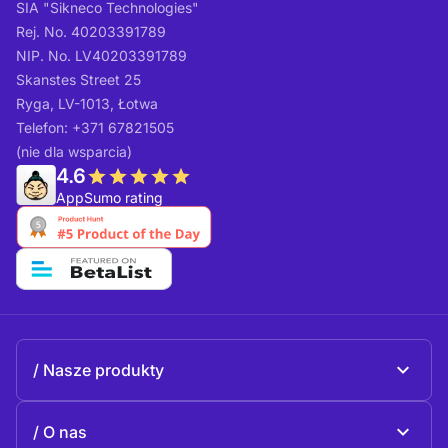
SIA "Sikneco Technologies"
Rej. No. 40203391789
NIP. No. LV40203391789
Skanstes Street 25
Ryga, LV-1013, Łotwa
Telefon: +371 67821505
(nie dla wsparcia)
4.6
AppSumo rating
Nasze produkty
Beeble Mail
O nas